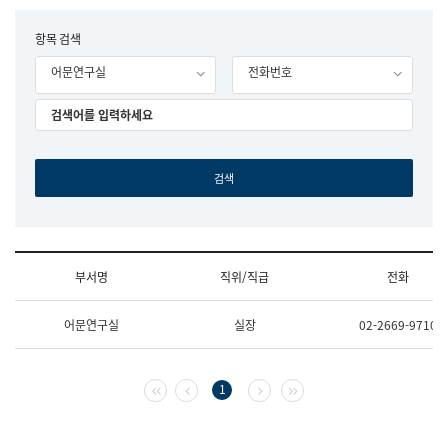
립
국
F
항목 검색
어
o
원
어문연구실
전화번호
r
조
m
직
도
국
어
원
원
장
기
획
연
수
부서명
직위/직급
전화
부
기
조
획
어문연구실
실장
02-2669-9710
직
운
및
영
업
과
무
공
첫 페이지
이전 페이지
다음 페이지
마지막 페이지
1
소
공
개
언
(부
어
서
과