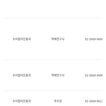
명,
교
직
육
위/
연
직
수
급,
과
전
어
화,
문
담
연
당
구
수어점자진흥과
학예연구사
02-2669-9698
업
실
무)
어
문
연
구
과
어
문
연
수어점자진흥과
학예연구사
02-2669-9696
구
과
(사
전
팀)
언
어
수어점자진흥과
주무관
02-2669-9613
정