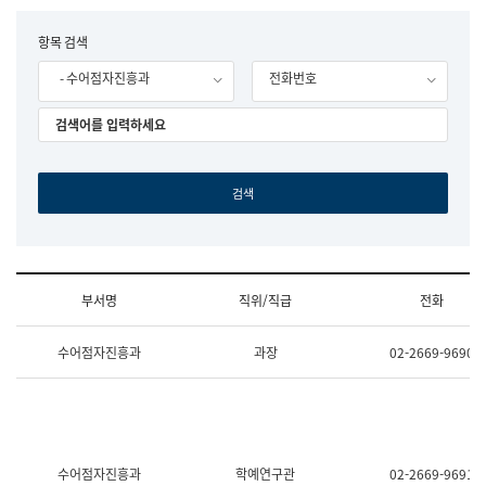
립
국
F
항목 검색
어
o
원
- 수어점자진흥과
전화번호
r
조
m
직
도
국
어
원
원
장
기
획
연
수
부서명
직위/직급
전화
부
기
조
획
수어점자진흥과
과장
02-2669-9690
직
운
및
영
업
과
무
공
소
공
개
언
(부
어
수어점자진흥과
학예연구관
02-2669-9691
서
과