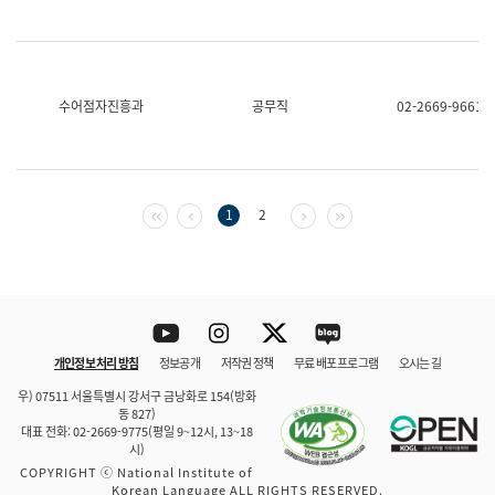
수어점자진흥과
공무직
02-2669-9661
첫 페이지
이전 페이지
다음 페이지
마지막 페이지
1
2
Youtube
Instagram
Twitter
blog
개인정보 처리 방침
정보공개
저작권 정책
무료 배포 프로그램
오시는 길
바로 가기
문체부와 소속기관
우) 07511 서울특별시 강서구 금낭화로 154(방화
동 827)
대표 전화: 02-2669-9775(평일 9~12시, 13~18
시)
COPYRIGHT ⓒ National Institute of
Korean Language ALL RIGHTS RESERVED.