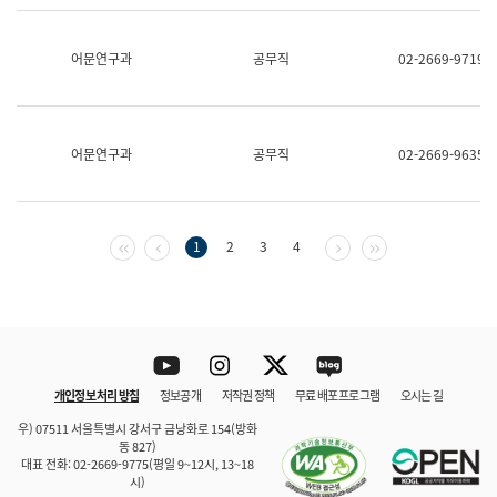
보
과
한
어문연구과
공무직
02-2669-9719
국
어
진
흥
과
어문연구과
공무직
02-2669-9635
수
어
점
자
진
첫 페이지
이전 페이지
다음 페이지
마지막 페이지
1
2
3
4
흥
과
Youtube
Instagram
Twitter
blog
개인정보 처리 방침
정보공개
저작권 정책
무료 배포 프로그램
오시는 길
바로 가기
문체부와 소속기관
우) 07511 서울특별시 강서구 금낭화로 154(방화
동 827)
대표 전화: 02-2669-9775(평일 9~12시, 13~18
시)