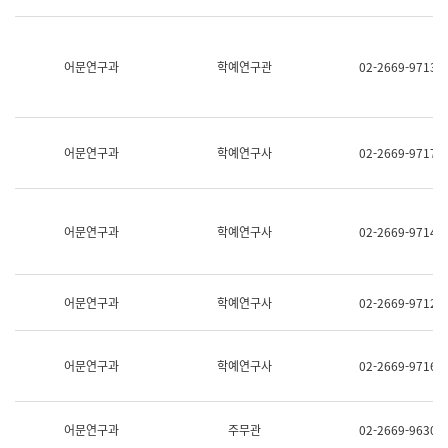
명,
교
직
육
위/
연
직
어문연구과
학예연구관
02-2669-9713
수
급,
과
전
어
화,
문
담
연
당
구
어문연구과
학예연구사
02-2669-9717
업
실
무)
어
문
연
어문연구과
학예연구사
02-2669-9714
구
과
어
문
어문연구과
학예연구사
02-2669-9712
연
구
과
(사
어문연구과
학예연구사
02-2669-9716
전
팀)
언
어
어문연구과
주무관
02-2669-9630
정