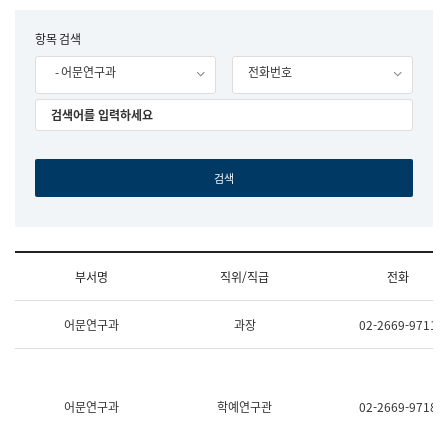
립
국
F
항목 검색
어
o
원
- 어문연구과
전화번호
r
조
m
직
도
국
어
원
원
장
기
획
연
수
부서명
직위/직급
전화
부
기
조
획
어문연구과
과장
02-2669-9711
직
운
및
영
업
과
무
공
소
공
어문연구과
학예연구관
02-2669-9718
개
언
(부
어
서
과