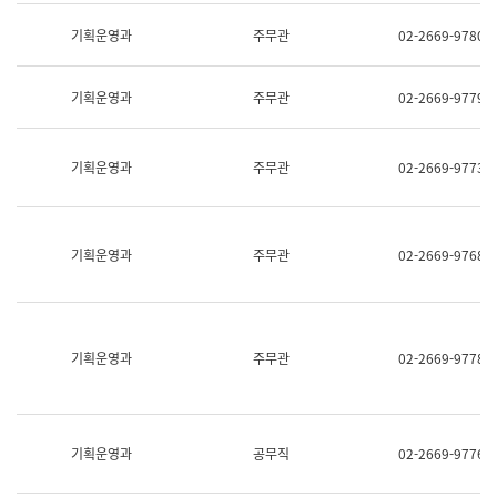
명,
교
직
기획운영과
주무관
02-2669-9780
육
위/
연
직
수
급,
과
기획운영과
주무관
02-2669-9779
전
어
화,
문
담
연
당
기획운영과
주무관
02-2669-9773
구
업
실
무)
어
문
연
기획운영과
주무관
02-2669-9768
구
과
어
문
연
구
기획운영과
주무관
02-2669-9778
과
(사
전
팀)
언
기획운영과
공무직
02-2669-9776
어
정