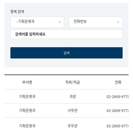
립
국
F
항목 검색
어
o
원
- 기획운영과
전화번호
r
조
m
직
도
국
어
원
원
장
기
획
연
수
부서명
직위/직급
전화
부
기
조
획
기획운영과
과장
02-2669-9770
직
운
및
영
업
과
기획운영과
사무관
02-2669-9772
무
공
소
공
개
언
기획운영과
주무관
02-2669-9774
(부
어
서
과