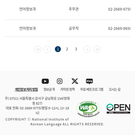
보
과
언어정보과
주무관
02-2669-9759
한
국
어
언어정보과
공무직
02-2669-9650
진
흥
과
수
첫 페이지
이전 페이지
다음 페이지
마지막 페이지
1
2
3
어
점
자
진
흥
과
Youtube
Instagram
Twitter
blog
개인정보 처리 방침
정보공개
저작권 정책
무료 배포 프로그램
오시는 길
바로 가기
문체부와 소속기관
우) 07511 서울특별시 강서구 금낭화로 154(방화
동 827)
대표 전화: 02-2669-9775(평일 9~12시, 13~18
시)
COPYRIGHT ⓒ National Institute of
Korean Language ALL RIGHTS RESERVED.