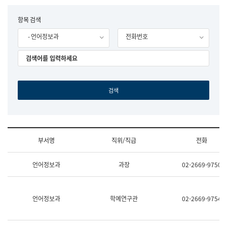
립
국
F
항목 검색
어
o
원
- 언어정보과
전화번호
r
조
m
직
도
국
어
원
원
장
기
획
연
수
부서명
직위/직급
전화
부
기
조
획
언어정보과
과장
02-2669-9750
직
운
및
영
업
과
무
공
언어정보과
학예연구관
02-2669-9754
소
공
개
언
(부
어
서
과