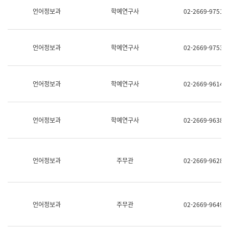
명,
교
언어정보과
학예연구사
02-2669-9751
직
육
위/
연
직
수
급,
과
언어정보과
학예연구사
02-2669-9753
전
어
화,
문
담
연
당
구
언어정보과
학예연구사
02-2669-9614
업
실
무)
어
문
연
언어정보과
학예연구사
02-2669-9638
구
과
어
문
연
언어정보과
주무관
02-2669-9628
구
과
(사
전
팀)
언어정보과
주무관
02-2669-9649
언
어
정