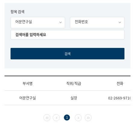
립
국
F
항목 검색
어
o
원
어문연구실
전화번호
r
조
m
직
도
국
어
원
원
장
기
획
연
수
부서명
직위/직급
전화
부
기
조
획
어문연구실
실장
02-2669-9710
직
운
및
영
업
과
무
공
첫 페이지
이전 페이지
다음 페이지
마지막 페이지
1
소
공
개
언
(부
어
서
과