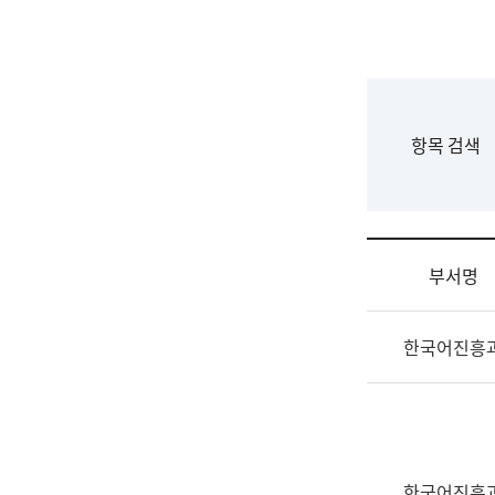
국
립
국
어
원
F
항목 검색
조
o
직
r
도
m
국
어
부서명
원
원
조
장
한국어진흥
직
기
및
획
업
연
무
수
소
부
개
기
한국어진흥