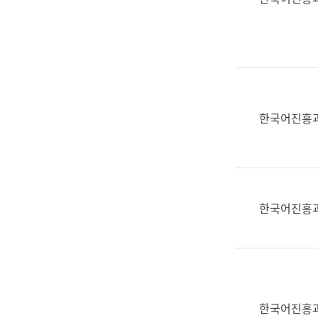
(부
획
서
운
명,
영
직
과
위/
공
직
공
급,
언
한국어진흥
전
어
화,
과
담
교
당
육
업
연
한국어진흥
무)
수
과
어
문
연
구
한국어진흥