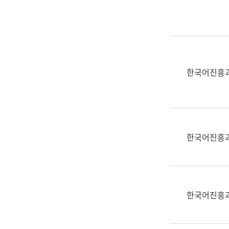
실
어
문
연
구
과
한국어진흥
어
문
연
구
과
한국어진흥
(사
전
팀)
언
어
한국어진흥
정
보
과