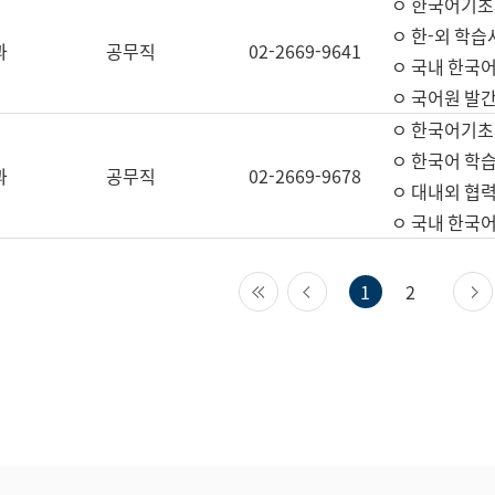
ㅇ 한국어기초
ㅇ 한-외 학습
과
공무직
02-2669-9641
ㅇ 국내 한국
ㅇ 국어원 발간
ㅇ 한국어기초
ㅇ 한국어 학
과
공무직
02-2669-9678
ㅇ 대내외 협력
ㅇ 국내 한국
첫 페이지
이전 페이지
1
2