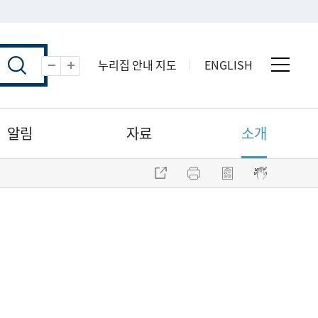
누리집 안내 지도
ENGLISH
전체 
축소
확대
알림
자료
소개
주소 복사
프린트
점자파일 내려받기
점자뷰어 보