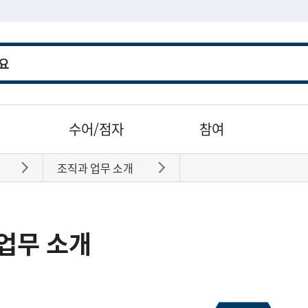
수어/점자
참여
조직과 업무 소개
바로가기
바로가기
업무 소개