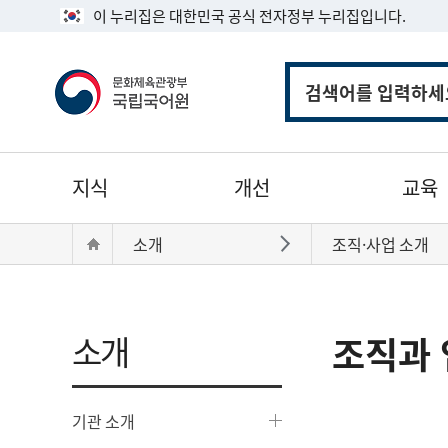
이 누리집은 대한민국 공식 전자정부 누리집입니다.
통
합
검
색
주
지식
개선
교육
메
뉴
현
Home
소개
조직·사업 소개
바로가기
재
위
치:
소개
조직과 
기관 소개