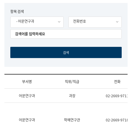
립
국
F
항목 검색
어
o
원
- 어문연구과
전화번호
r
조
m
직
도
국
어
원
원
장
기
획
연
수
부서명
직위/직급
전화
부
기
조
획
어문연구과
과장
02-2669-9711
직
운
및
영
업
과
무
공
소
공
어문연구과
학예연구관
02-2669-9718
개
언
(부
어
서
과