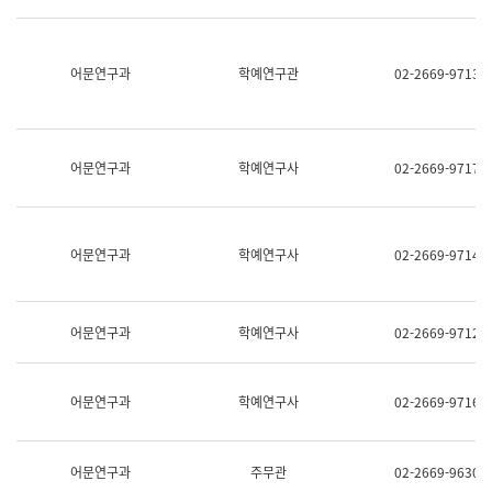
명,
교
직
육
위/
연
직
어문연구과
학예연구관
02-2669-9713
수
급,
과
전
어
화,
문
담
연
당
구
어문연구과
학예연구사
02-2669-9717
업
실
무)
어
문
연
어문연구과
학예연구사
02-2669-9714
구
과
어
문
어문연구과
학예연구사
02-2669-9712
연
구
과
(사
어문연구과
학예연구사
02-2669-9716
전
팀)
언
어
어문연구과
주무관
02-2669-9630
정