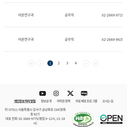
보
과
한
어문연구과
공무직
02-2669-9719
국
어
진
흥
과
어문연구과
공무직
02-2669-9635
수
어
점
자
진
첫 페이지
이전 페이지
다음 페이지
마지막 페이지
1
2
3
4
흥
과
Youtube
Instagram
Twitter
blog
개인정보 처리 방침
정보공개
저작권 정책
무료 배포 프로그램
오시는 길
바로 가기
문체부와 소속기관
우) 07511 서울특별시 강서구 금낭화로 154(방화
동 827)
대표 전화: 02-2669-9775(평일 9~12시, 13~18
시)