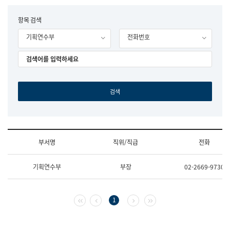
립
국
F
항목 검색
어
o
원
기획연수부
전화번호
r
조
m
직
도
국
어
원
원
장
기
획
연
수
부서명
직위/직급
전화
부
기
조
획
기획연수부
부장
02-2669-9730
직
운
및
영
업
과
무
공
첫 페이지
이전 페이지
다음 페이지
마지막 페이지
1
소
공
개
언
(부
어
서
과