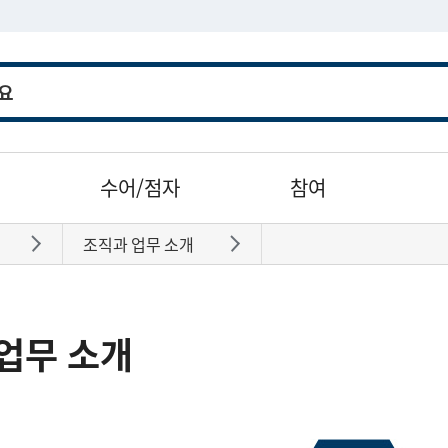
수어/점자
참여
조직과 업무 소개
바로가기
바로가기
업무 소개