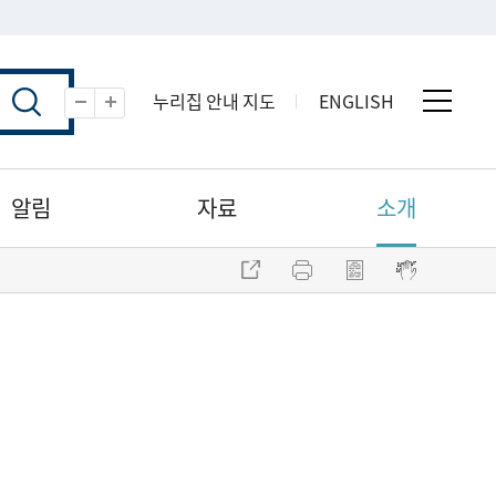
누리집 안내 지도
ENGLISH
전체 
축소
확대
알림
자료
소개
주소 복사
프린트
점자파일 내려받기
점자뷰어 보