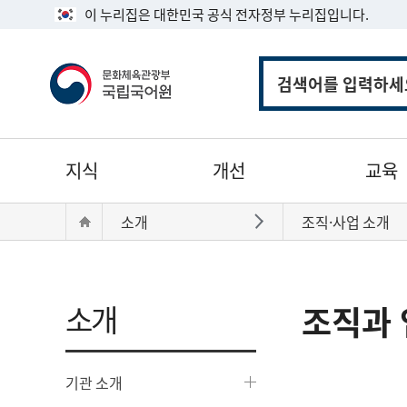
이 누리집은 대한민국 공식 전자정부 누리집입니다.
통
합
검
색
주
지식
개선
교육
메
뉴
현
Home
소개
조직·사업 소개
바로가기
재
위
치:
소개
조직과 
기관 소개