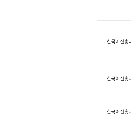
실
어
문
연
구
과
한국어진흥
어
문
연
구
과
한국어진흥
(사
전
팀)
언
어
한국어진흥
정
보
과