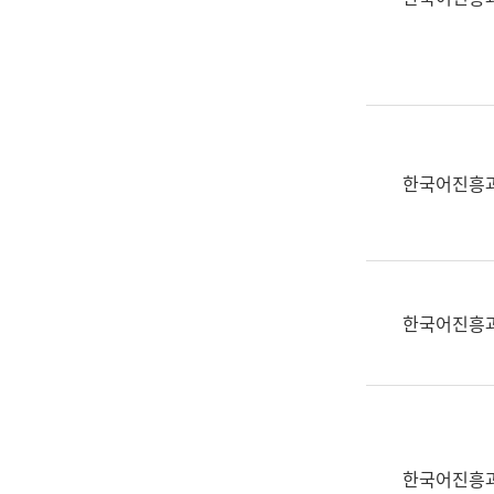
(부
획
서
운
명,
영
직
과
위/
공
직
공
급,
언
한국어진흥
전
어
화,
과
담
교
당
육
업
연
한국어진흥
무)
수
과
어
문
연
구
한국어진흥