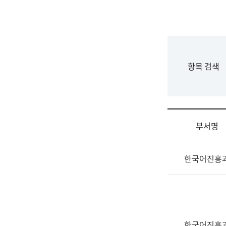
국
립
국
어
원
F
항목 검색
조
o
직
r
도
m
국
어
부서명
원
원
조
장
한국어진흥
직
기
및
획
업
연
무
수
소
부
개
기
한국어진흥