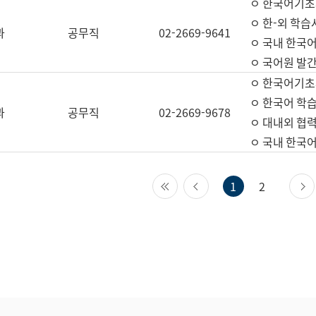
ㅇ 한국어기초
ㅇ 한-외 학습
과
공무직
02-2669-9641
ㅇ 국내 한국
ㅇ 국어원 발간
ㅇ 한국어기초
ㅇ 한국어 학
과
공무직
02-2669-9678
ㅇ 대내외 협력
ㅇ 국내 한국
첫 페이지
이전 페이지
1
2