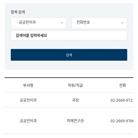
립
국
F
항목 검색
어
o
원
- 공공언어과
전화번호
r
조
m
직
도
국
어
원
원
장
기
획
연
수
부서명
직위/직급
전화
부
기
조
획
공공언어과
과장
02-2669-9721
직
운
및
영
업
과
무
공
공공언어과
학예연구관
02-2669-9766
소
공
개
언
(부
어
서
과