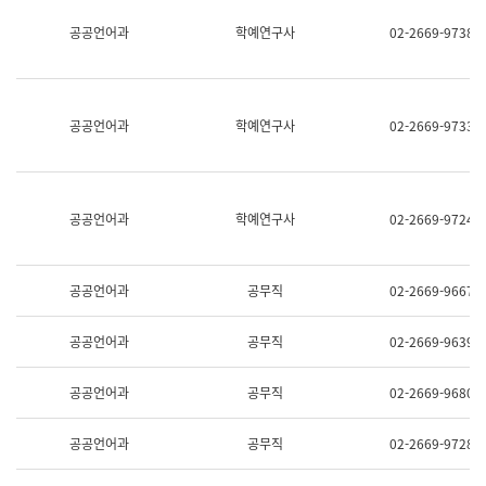
명,
교
공공언어과
학예연구사
02-2669-9738
직
육
위/
연
직
수
급,
과
전
어
공공언어과
학예연구사
02-2669-9733
화,
문
담
연
당
구
업
실
무)
어
공공언어과
학예연구사
02-2669-9724
문
연
구
과
공공언어과
공무직
02-2669-9667
어
문
연
공공언어과
공무직
02-2669-9639
구
과
(사
공공언어과
공무직
02-2669-9680
전
팀)
언
공공언어과
공무직
02-2669-9728
어
정