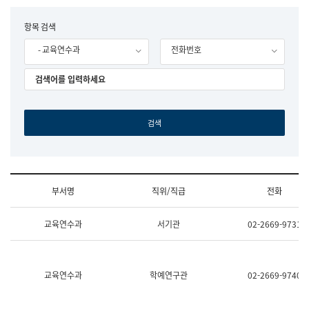
립
국
F
항목 검색
어
o
원
- 교육연수과
전화번호
r
조
m
직
도
국
어
원
원
장
기
획
연
수
부서명
직위/직급
전화
부
기
조
획
교육연수과
서기관
02-2669-9731
직
운
및
영
업
과
무
공
소
공
교육연수과
학예연구관
02-2669-9740
개
언
(부
어
서
과