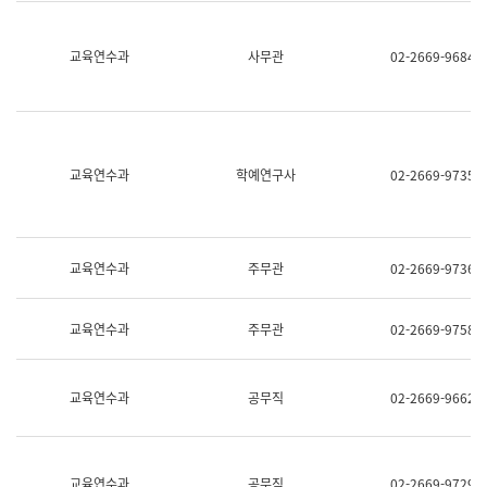
명,
교
직
육
위/
연
교육연수과
사무관
02-2669-9684
직
수
급,
과
전
어
화,
문
담
연
당
구
교육연수과
학예연구사
02-2669-9735
업
실
무)
어
문
연
구
교육연수과
주무관
02-2669-9736
과
어
문
교육연수과
주무관
02-2669-9758
연
구
과
(사
교육연수과
공무직
02-2669-9662
전
팀)
언
어
정
교육연수과
공무직
02-2669-9729