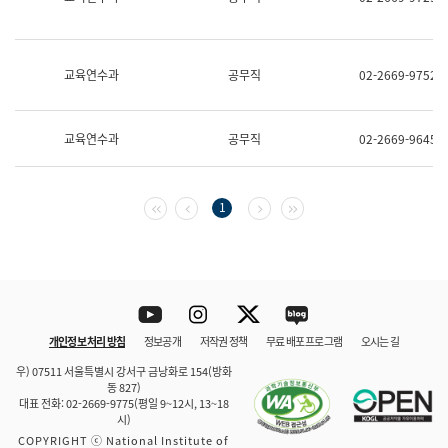
보
과
한
국
교육연수과
공무직
02-2669-9752
어
진
흥
과
교육연수과
공무직
02-2669-9645
수
어
점
자
첫 페이지
이전 페이지
다음 페이지
마지막 페이지
1
진
흥
과
Youtube
Instagram
Twitter
blog
개인정보 처리 방침
정보공개
저작권 정책
무료 배포 프로그램
오시는 길
바로 가기
문체부와 소속기관
우) 07511 서울특별시 강서구 금낭화로 154(방화
동 827)
대표 전화: 02-2669-9775(평일 9~12시, 13~18
시)
COPYRIGHT ⓒ National Institute of