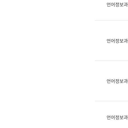
실
언어정보과
어
문
연
구
과
언어정보과
어
문
연
구
과
(사
언어정보과
전
팀)
언
어
정
언어정보과
보
과