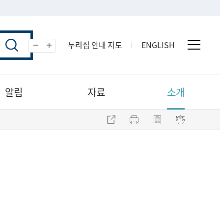
누리집 안내 지도
ENGLISH
전체 
축소
확대
알림
자료
소개
주소 복사
프린트
점자파일 내려받기
점자뷰어 보