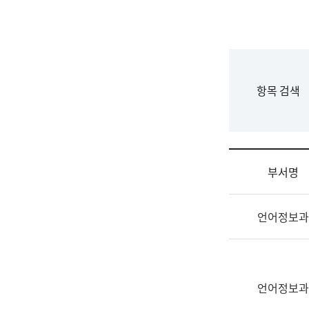
국
립
국
어
원
F
항목 검색
조
o
직
r
도
m
국
어
부서명
원
원
조
장
언어정보과
직
기
및
획
업
연
무
수
소
언어정보과
부
개
기