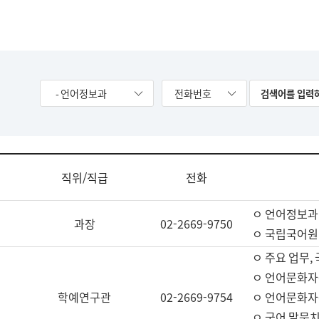
- 언어정보과
전화번호
직위/직급
전화
ㅇ 언어정보과
과장
02-2669-9750
ㅇ 국립국어원
ㅇ 주요 업무,
ㅇ 언어문화자
학예연구관
02-2669-9754
ㅇ 언어문화자
ㅇ 국어 말뭉치