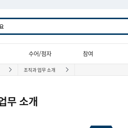
수어/점자
참여
조직과 업무 소개
바로가기
바로가기
업무 소개