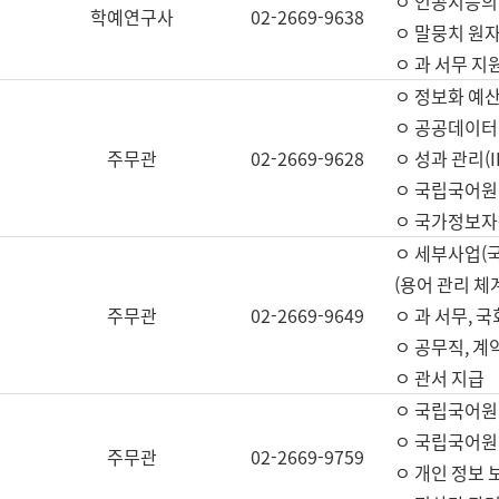
ㅇ 인공지능의
학예연구사
02-2669-9638
ㅇ 말뭉치 원자
ㅇ 과 서무 지
ㅇ 정보화 예산
ㅇ 공공데이터 
주무관
02-2669-9628
ㅇ 성과 관리(
ㅇ 국립국어원
ㅇ 국가정보자
ㅇ 세부사업(
(용어 관리 체
주무관
02-2669-9649
ㅇ 과 서무, 
ㅇ 공무직, 계
ㅇ 관서 지급
ㅇ 국립국어원
ㅇ 국립국어원
주무관
02-2669-9759
ㅇ 개인 정보 