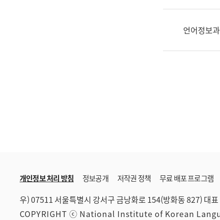
한
국
어
언어정보과
진
흥
과
수
어
점
자
진
흥
과
개인정보 처리 방침
정보공개
저작권 정책
무료 배포 프로그램
우) 07511 서울특별시 강서구 금낭화로 154(방화동 827)
대표 
COPYRIGHT ⓒ National Institute of Korean Lan