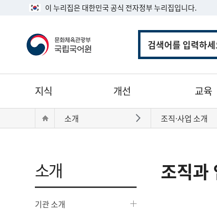
이 누리집은 대한민국 공식 전자정부 누리집입니다.
통
합
검
색
주
지식
개선
교육
메
뉴
현
Home
소개
조직·사업 소개
바로가기
재
위
치:
소개
조직과 
기관 소개