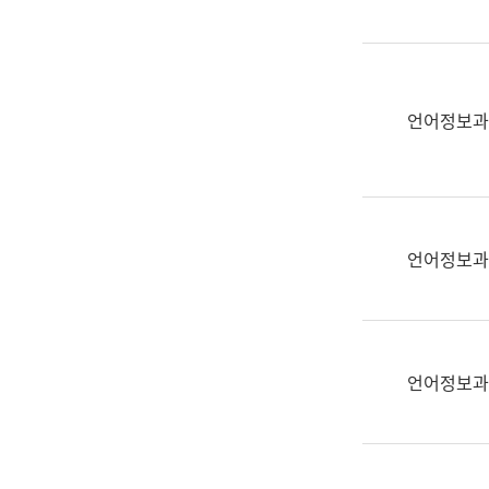
(부
획
서
운
명,
영
직
과
위/
언어정보과
공
직
공
급,
언
전
어
화,
과
담
교
언어정보과
당
육
업
연
무)
수
과
언어정보과
어
문
연
구