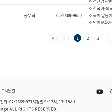
ㅇ 전산망 관련
ㅇ 한국어-외
공무직
02-2669-9650
ㅇ 국어 말뭉치
ㅇ 언어문화자원
첫 페이지
이전 페이지
1
2
3
Yout
오시는 길
전화: 02-2669-9775(평일 9~12시, 13~18시)
guage ALL RIGHTS RESERVED.