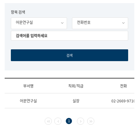
립
국
F
항목 검색
어
o
원
어문연구실
전화번호
r
조
m
직
도
국
어
원
원
장
기
획
연
수
부서명
직위/직급
전화
부
기
조
획
어문연구실
실장
02-2669-9710
직
운
및
영
업
과
무
공
첫 페이지
이전 페이지
다음 페이지
마지막 페이지
1
소
공
개
언
(부
어
서
과