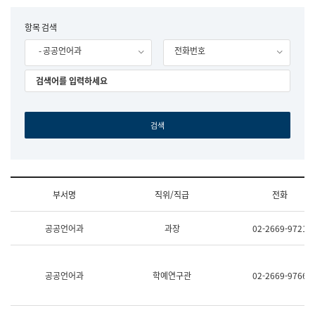
립
국
F
항목 검색
어
o
원
- 공공언어과
전화번호
r
조
m
직
도
국
어
원
원
장
기
획
연
수
부서명
직위/직급
전화
부
기
조
획
공공언어과
과장
02-2669-9721
직
운
및
영
업
과
무
공
공공언어과
학예연구관
02-2669-9766
소
공
개
언
(부
어
서
과