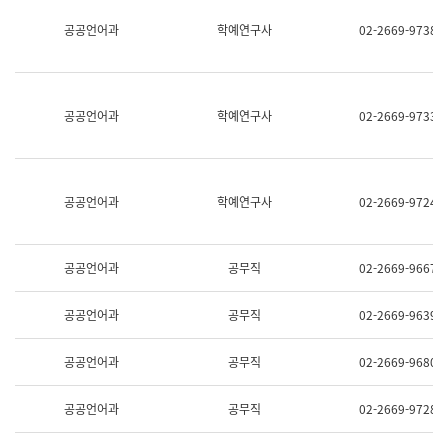
명,
교
공공언어과
학예연구사
02-2669-9738
직
육
위/
연
직
수
급,
과
전
어
공공언어과
학예연구사
02-2669-9733
화,
문
담
연
당
구
업
실
무)
어
공공언어과
학예연구사
02-2669-9724
문
연
구
과
공공언어과
공무직
02-2669-9667
어
문
연
공공언어과
공무직
02-2669-9639
구
과
(사
공공언어과
공무직
02-2669-9680
전
팀)
언
공공언어과
공무직
02-2669-9728
어
정