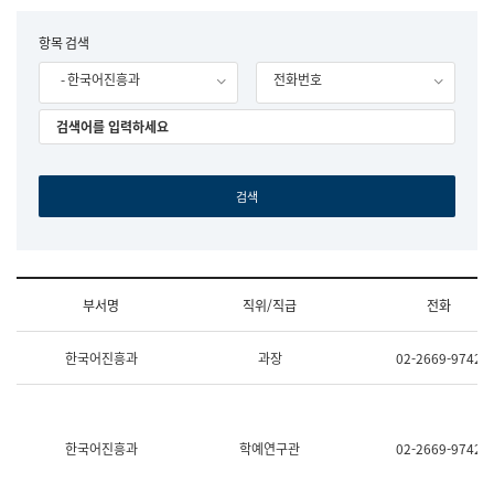
립
국
F
항목 검색
어
o
원
- 한국어진흥과
전화번호
r
조
m
직
도
국
어
원
원
장
기
획
연
수
부서명
직위/직급
전화
부
기
조
획
한국어진흥과
과장
02-2669-9742
직
운
및
영
업
과
무
공
소
공
한국어진흥과
학예연구관
02-2669-9742
개
언
(부
어
서
과