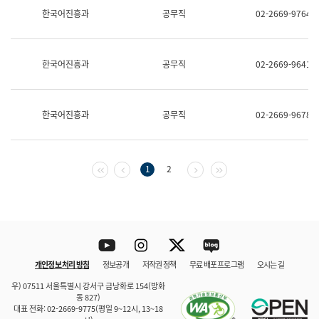
보
한국어진흥과
공무직
02-2669-9764
과
한
국
어
한국어진흥과
공무직
02-2669-9641
진
흥
과
수
한국어진흥과
공무직
02-2669-9678
어
점
자
진
흥
첫 페이지
이전 페이지
다음 페이지
마지막 페이지
1
2
과
Youtube
Instagram
Twitter
blog
개인정보 처리 방침
정보공개
저작권 정책
무료 배포 프로그램
오시는 길
바로 가기
문체부와 소속기관
우) 07511 서울특별시 강서구 금낭화로 154(방화
동 827)
대표 전화: 02-2669-9775(평일 9~12시, 13~18