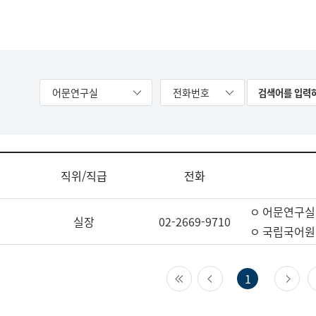
어문연구실
전화번호
직위/직급
전화
ㅇ 어문연구실
실장
02-2669-9710
ㅇ 국립국어원
첫 페이지
이전 페이지
다
1