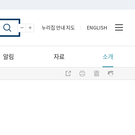
누리집 안내 지도
ENGLISH
전체 
축소
확대
알림
자료
소개
주소 복사
프린트
점자파일 내려받기
점자뷰어 보