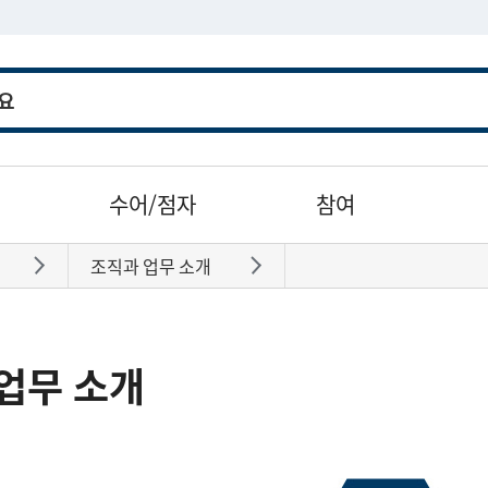
수어/점자
참여
조직과 업무 소개
바로가기
바로가기
업무 소개