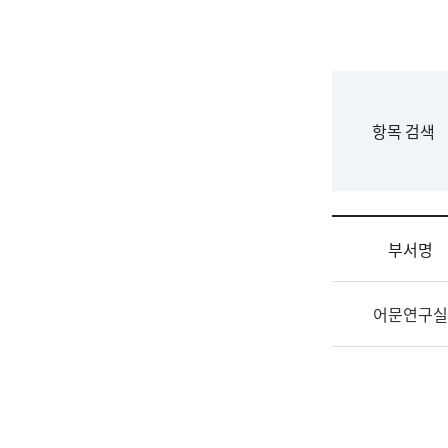
국
립
국
어
원
F
항목 검색
조
o
직
r
도
m
국
어
부서명
원
원
조
장
어문연구실
직
기
및
획
업
연
무
수
소
부
개
기