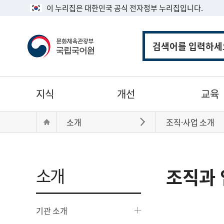
이 누리집은 대한민국 공식 전자정부 누리집입니다.
통
합
검
색
주
지식
개선
교육
메
뉴
현
Home
소개
조직·사업 소개
바로가기
재
위
치:
소개
조직과 
기관 소개