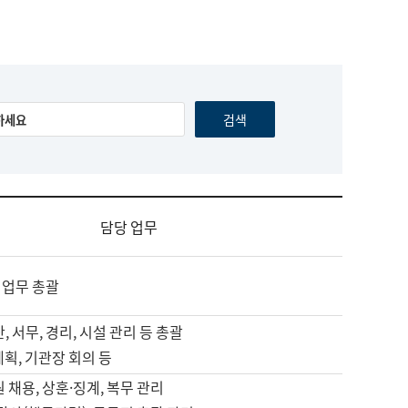
담당 업무
 업무 총괄
, 서무, 경리, 시설 관리 등 총괄
계획, 기관장 회의 등
원 채용, 상훈·징계, 복무 관리