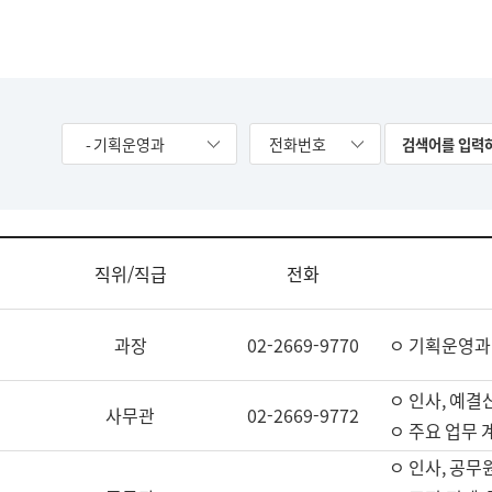
- 기획운영과
전화번호
직위/직급
전화
과장
02-2669-9770
ㅇ 기획운영과
ㅇ 인사, 예결산
사무관
02-2669-9772
ㅇ 주요 업무 
ㅇ 인사, 공무