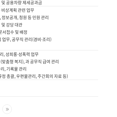
영 및 공용차량 제세공과금
등 비상계획 관련 업무
 정보공개, 청원 등 민원 관리
 및 강당 대관
 문서접수 및 배정
직 업무, 공무직 관리(경비·조리)
영
리, 성희롱·성폭력 업무
(맞춤형 복지), 과 공무직 급여 관리
리, 기록물 관리
규정 총괄, 우편물관리, 주간회의 자료 등)
영
다음 페이지
마지막 페이지