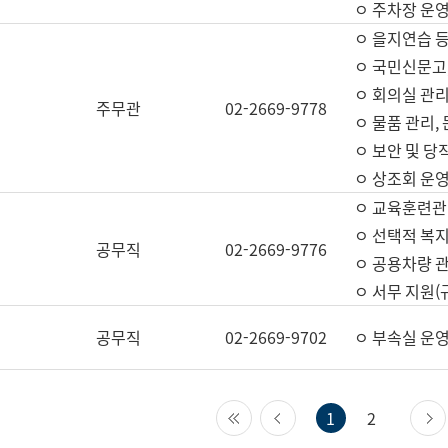
ㅇ 주차장 운
ㅇ 을지연습 
ㅇ 국민신문고,
ㅇ 회의실 관리
주무관
02-2669-9778
ㅇ 물품 관리,
ㅇ 보안 및 당
ㅇ 상조회 운
ㅇ 교육훈련관
ㅇ 선택적 복지
공무직
02-2669-9776
ㅇ 공용차량 관
ㅇ 서무 지원(
공무직
02-2669-9702
ㅇ 부속실 운
첫 페이지
이전 페이지
1
2