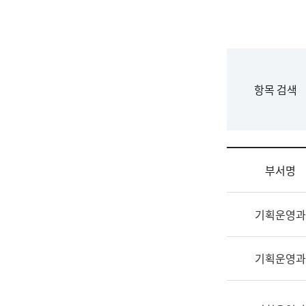
국
립
국
어
원
F
항목 검색
조
o
직
r
도
m
국
어
부서명
원
원
조
장
기획운영과
직
기
및
획
업
연
기획운영과
무
수
소
부
개
기