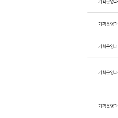
기획운영과
(부
획
서
운
명,
영
직
기획운영과
과
위/
공
직
공
급,
언
기획운영과
전
어
화,
과
담
교
당
육
기획운영과
업
연
무)
수
과
어
문
기획운영과
연
구