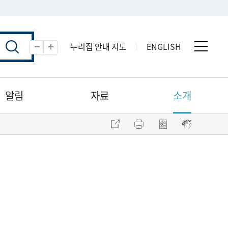
누리집 안내 지도
ENGLISH
전체 
축소
확대
알림
자료
소개
주소 복사
프린트
점자파일 내려받기
점자뷰어 보