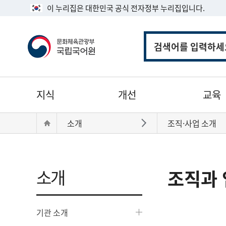
이 누리집은 대한민국 공식 전자정부 누리집입니다.
통
합
검
색
주
지식
개선
교육
메
뉴
현
Home
소개
조직·사업 소개
바로가기
재
위
치:
소개
조직과 
기관 소개