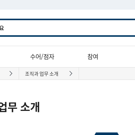
수어/점자
참여
조직과 업무 소개
바로가기
바로가기
업무 소개