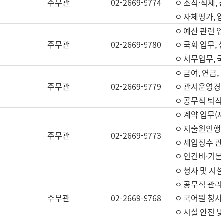
주무관
02-2669-9774
ㅇ 조직·직제,
ㅇ 자체평가,
ㅇ 예산 관련 
주무관
02-2669-9780
ㅇ 국회 업무
ㅇ 서무업무,
ㅇ 급여, 연금
주무관
02-2669-9779
ㅇ 관서운영경비
ㅇ 공무직 퇴직
ㅇ 계약 업무(
ㅇ 지출원인행위
주무관
02-2669-9773
ㅇ 세입징수 
ㅇ 인건비·기
ㅇ 청사 및 시
ㅇ 공무직 관리
주무관
02-2669-9768
ㅇ 국어원 청
ㅇ 시설 안전 