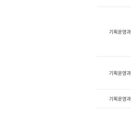
실
어
문
연
구
기획운영과
과
어
문
연
구
과
기획운영과
(사
전
팀)
기획운영과
언
어
정
보
과