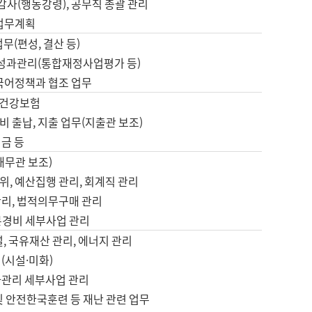
 감사(행동강령), 공무직 총괄 관리
 업무계획
업무(편성, 결산 등)
, 성과관리(통합재정사업평가 등)
 국어정책과 협조 업무
, 건강보험
 출납, 지출 업무(지출관 보조)
금 등
재무관 보조)
, 예산집행 관리, 회계직 관리
관리, 법적의무구매 관리
본경비 세부사업 관리
설, 국유재산 관리, 에너지 관리
(시설·미화)
사관리 세부사업 관리
및 안전한국훈련 등 재난 관련 업무