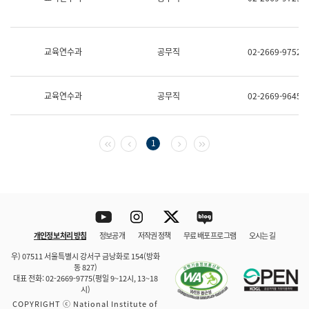
보
과
한
국
교육연수과
공무직
02-2669-9752
어
진
흥
과
교육연수과
공무직
02-2669-9645
수
어
점
자
첫 페이지
이전 페이지
다음 페이지
마지막 페이지
1
진
흥
과
Youtube
Instagram
Twitter
blog
개인정보 처리 방침
정보공개
저작권 정책
무료 배포 프로그램
오시는 길
바로 가기
문체부와 소속기관
우) 07511 서울특별시 강서구 금낭화로 154(방화
동 827)
대표 전화: 02-2669-9775(평일 9~12시, 13~18
시)
COPYRIGHT ⓒ National Institute of