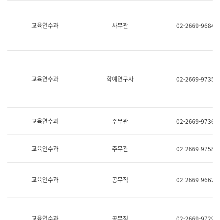
명,
교
직
육
위/
연
교육연수과
사무관
02-2669-9684
직
수
급,
과
전
어
화,
문
담
연
당
구
교육연수과
학예연구사
02-2669-9735
업
실
무)
어
문
연
구
교육연수과
주무관
02-2669-9736
과
어
문
교육연수과
주무관
02-2669-9758
연
구
과
(사
교육연수과
공무직
02-2669-9662
전
팀)
언
어
정
교육연수과
공무직
02-2669-9729