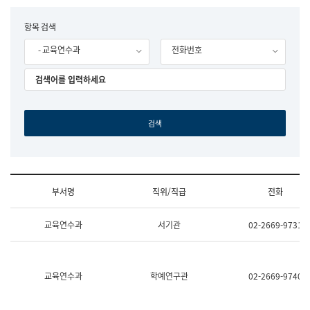
립
국
F
항목 검색
어
o
원
- 교육연수과
전화번호
r
조
m
직
도
국
어
원
원
장
기
획
연
수
부서명
직위/직급
전화
부
기
조
획
교육연수과
서기관
02-2669-9731
직
운
및
영
업
과
무
공
소
공
교육연수과
학예연구관
02-2669-9740
개
언
(부
어
서
과