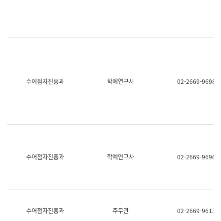
명,
교
직
육
위/
연
직
수
급,
과
전
어
화,
문
담
연
당
구
수어점자진흥과
학예연구사
02-2669-9698
업
실
무)
어
문
연
구
과
어
문
연
수어점자진흥과
학예연구사
02-2669-9696
구
과
(사
전
팀)
언
어
수어점자진흥과
주무관
02-2669-9613
정