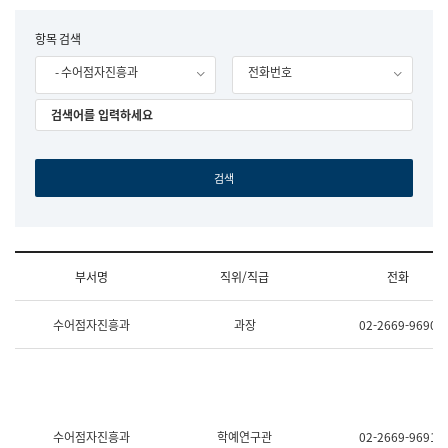
립
국
F
항목 검색
어
o
원
- 수어점자진흥과
전화번호
r
조
m
직
도
국
어
원
원
장
기
획
연
수
부서명
직위/직급
전화
부
기
조
획
수어점자진흥과
과장
02-2669-9690
직
운
및
영
업
과
무
공
소
공
개
언
(부
어
수어점자진흥과
학예연구관
02-2669-9691
서
과