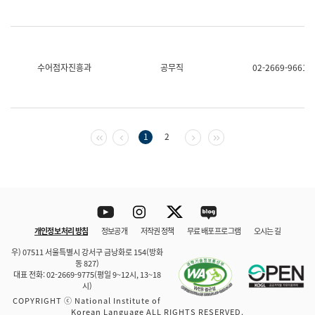
수어점자진흥과
공무직
02-2669-9661
첫 페이지
이전 페이지
다음 페이지
마지막 페이지
1
2
Youtube
Instagram
Twitter
blog
개인정보 처리 방침
정보공개
저작권 정책
무료 배포 프로그램
오시는 길
바로 가기
문체부와 소속기관
우) 07511 서울특별시 강서구 금낭화로 154(방화
동 827)
대표 전화: 02-2669-9775(평일 9~12시, 13~18
시)
COPYRIGHT ⓒ National Institute of
Korean Language ALL RIGHTS RESERVED.