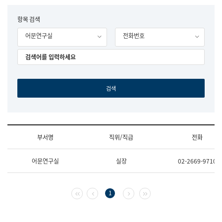
립
국
F
항목 검색
어
o
원
어문연구실
전화번호
r
조
m
직
도
국
어
원
원
장
기
획
연
수
부서명
직위/직급
전화
부
기
조
획
어문연구실
실장
02-2669-9710
직
운
및
영
업
과
무
공
첫 페이지
이전 페이지
다음 페이지
마지막 페이지
1
소
공
개
언
(부
어
서
과