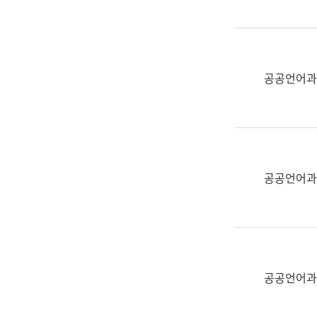
(부
획
서
운
명,
영
직
과
위/
공공언어과
공
직
공
급,
언
전
어
화,
과
담
교
공공언어과
당
육
업
연
무)
수
과
어
문
공공언어과
연
구