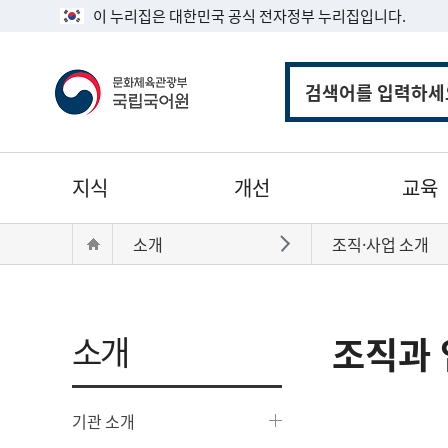
이 누리집은 대한민국 공식 전자정부 누리집입니다.
통
합
검
색
주
지식
개선
교육
메
뉴
현
Home
소개
조직·사업 소개
바로가기
재
위
치:
소개
조직과 
기관 소개