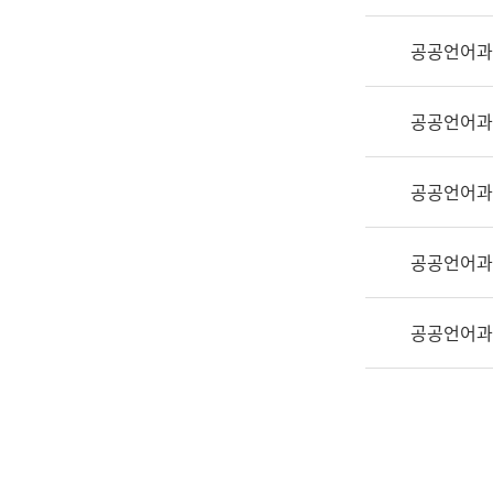
실
어
공공언어과
문
연
구
공공언어과
과
어
문
공공언어과
연
구
공공언어과
과
(사
전
공공언어과
팀)
언
어
정
보
과