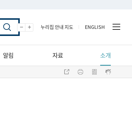
누리집 안내 지도
ENGLISH
전체 
축소
확대
알림
자료
소개
주소 복사
프린트
점자파일 내려받기
점자뷰어 보