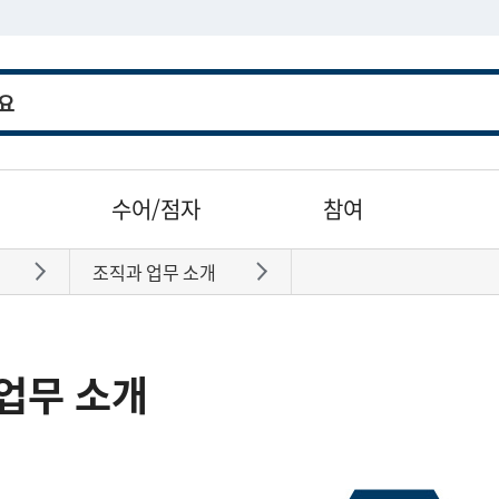
수어/점자
참여
조직과 업무 소개
바로가기
바로가기
업무 소개