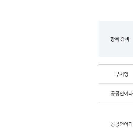
국
립
국
어
원
F
항목 검색
조
o
직
r
도
m
국
어
부서명
원
원
조
장
공공언어과
직
기
및
획
업
연
무
수
소
공공언어과
부
개
기