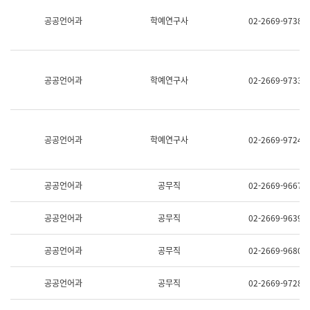
명,
교
공공언어과
학예연구사
02-2669-9738
직
육
위/
연
직
수
급,
과
전
어
공공언어과
학예연구사
02-2669-9733
화,
문
담
연
당
구
업
실
무)
어
공공언어과
학예연구사
02-2669-9724
문
연
구
과
공공언어과
공무직
02-2669-9667
어
문
연
공공언어과
공무직
02-2669-9639
구
과
(사
공공언어과
공무직
02-2669-9680
전
팀)
언
공공언어과
공무직
02-2669-9728
어
정