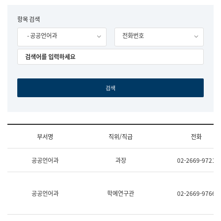
립
국
F
항목 검색
어
o
원
- 공공언어과
전화번호
r
조
m
직
도
국
어
원
원
장
기
획
연
수
부서명
직위/직급
전화
부
기
조
획
공공언어과
과장
02-2669-9721
직
운
및
영
업
과
무
공
공공언어과
학예연구관
02-2669-9766
소
공
개
언
(부
어
서
과