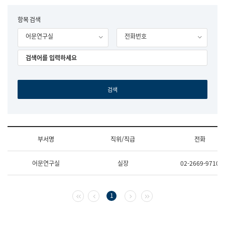
립
국
F
항목 검색
어
o
원
어문연구실
전화번호
r
조
m
직
도
국
어
원
원
장
기
획
연
수
부서명
직위/직급
전화
부
기
조
획
어문연구실
실장
02-2669-9710
직
운
및
영
업
과
무
공
첫 페이지
이전 페이지
다음 페이지
마지막 페이지
1
소
공
개
언
(부
어
서
과