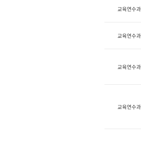
실
교육연수과
어
문
연
구
교육연수과
과
어
문
연
교육연수과
구
과
(사
전
팀)
교육연수과
언
어
정
보
과