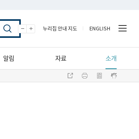
누리집 안내 지도
ENGLISH
전체 
축소
확대
알림
자료
소개
주소 복사
프린트
점자파일 내려받기
점자뷰어 보