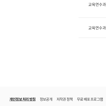
한
교육연수과
국
어
진
흥
교육연수과
과
수
어
점
자
진
흥
과
개인정보 처리 방침
정보공개
저작권 정책
무료 배포 프로그램