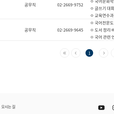
ㅇ 국어문화학
공무직
02-2669-9752
ㅇ 글쓰기 대회
ㅇ 교육연수과
ㅇ 국어전문도
공무직
02-2669-9645
ㅇ 도서 정리·
ㅇ 국어 관련
첫 페이지
이전 페이지
다
1
Yout
오시는 길