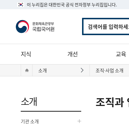
이 누리집은 대한민국 공식 전자정부 누리집입니다.
통
합
검
색
주
지식
개선
교육
메
뉴
현
Home
소개
조직·사업 소개
바로가기
재
위
치:
소개
조직과 
기관 소개