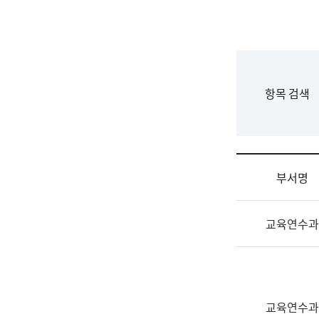
국
립
국
어
원
F
항목 검색
조
o
직
r
도
m
국
어
부서명
원
원
조
장
교육연수과
직
기
및
획
업
연
무
수
소
부
교육연수과
개
기