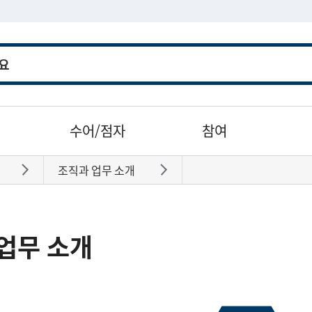
수어/점자
참여
조직과 업무 소개
바로가기
바로가기
업무 소개