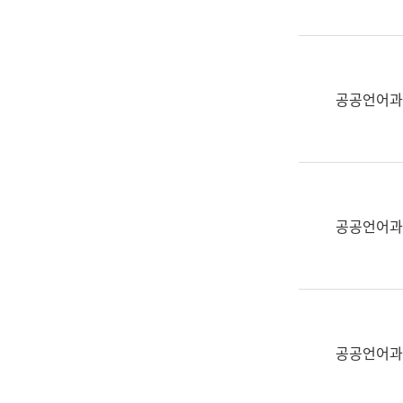
(부
획
서
운
명,
영
직
과
위/
공공언어과
공
직
공
급,
언
전
어
화,
과
담
교
공공언어과
당
육
업
연
무)
수
과
어
문
공공언어과
연
구