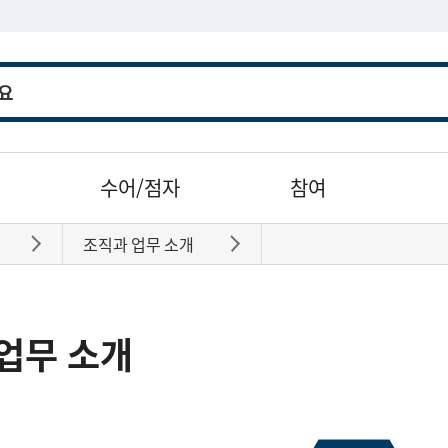
수어/점자
참여
조직과 업무 소개
바로가기
바로가기
업무 소개