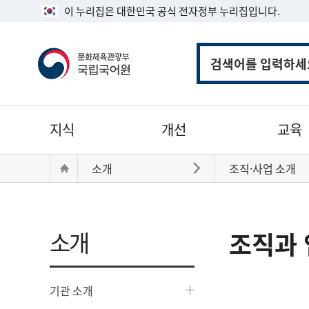
이 누리집은 대한민국 공식 전자정부 누리집입니다.
통
합
검
색
주
지식
개선
교육
메
뉴
현
Home
소개
조직·사업 소개
바로가기
재
위
치:
소개
조직과 
기관 소개