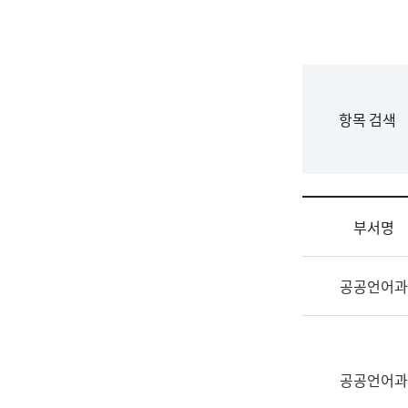
국
립
국
어
원
F
항목 검색
조
o
직
r
도
m
국
어
부서명
원
원
조
장
공공언어과
직
기
및
획
업
연
무
수
소
공공언어과
부
개
기