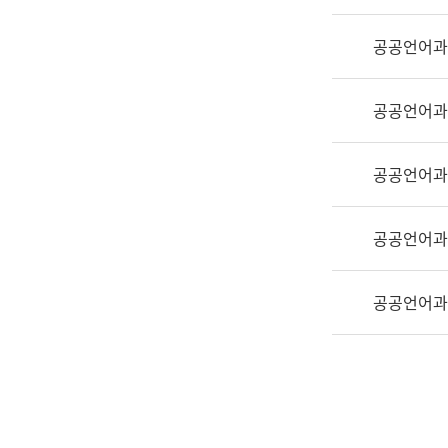
실
어
공공언어과
문
연
구
공공언어과
과
어
문
공공언어과
연
구
공공언어과
과
(사
전
공공언어과
팀)
언
어
정
보
과