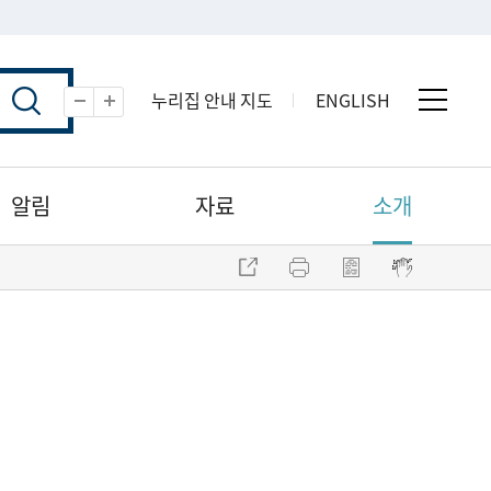
누리집 안내 지도
ENGLISH
전체 
축소
확대
알림
자료
소개
주소 복사
프린트
점자파일 내려받기
점자뷰어 보