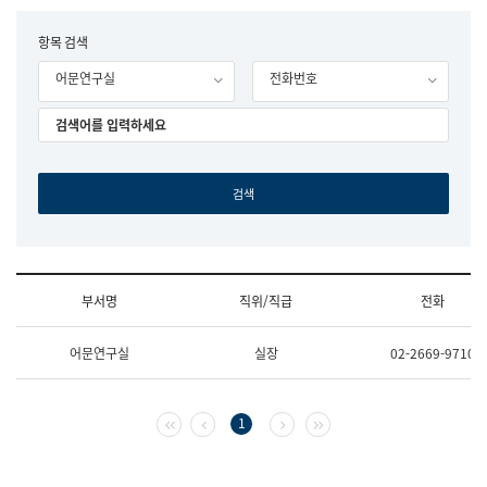
립
국
F
항목 검색
어
o
원
어문연구실
전화번호
r
조
m
직
도
국
어
원
원
장
기
획
연
수
부서명
직위/직급
전화
부
기
조
획
어문연구실
실장
02-2669-9710
직
운
및
영
업
과
무
공
첫 페이지
이전 페이지
다음 페이지
마지막 페이지
1
소
공
개
언
(부
어
서
과