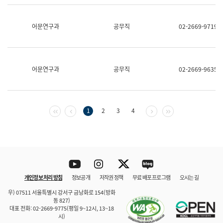
보
과
한
어문연구과
공무직
02-2669-9719
국
어
진
흥
과
어문연구과
공무직
02-2669-9635
수
어
점
자
진
첫 페이지
이전 페이지
다음 페이지
마지막 페이지
1
2
3
4
흥
과
Youtube
Instagram
Twitter
blog
개인정보 처리 방침
정보공개
저작권 정책
무료 배포 프로그램
오시는 길
바로 가기
문체부와 소속기관
우) 07511 서울특별시 강서구 금낭화로 154(방화
동 827)
대표 전화: 02-2669-9775(평일 9~12시, 13~18
시)