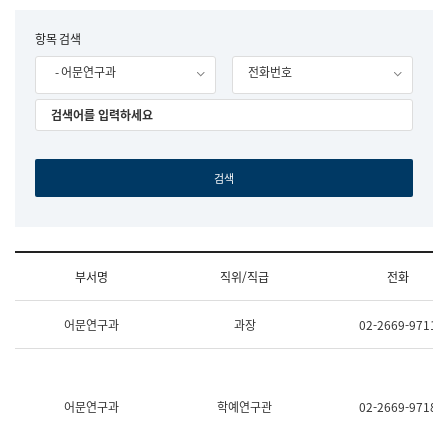
립
국
F
항목 검색
어
o
원
- 어문연구과
전화번호
r
조
m
직
도
국
어
원
원
장
기
획
연
수
부서명
직위/직급
전화
부
기
조
획
어문연구과
과장
02-2669-9711
직
운
및
영
업
과
무
공
소
공
어문연구과
학예연구관
02-2669-9718
개
언
(부
어
서
과