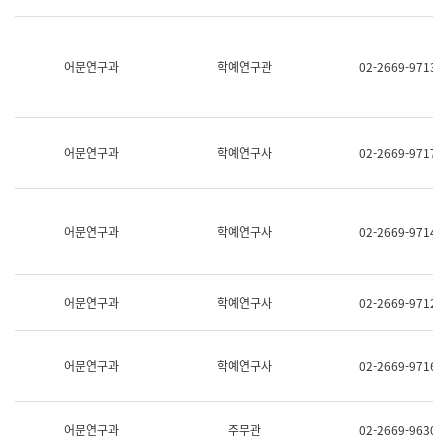
명,
교
직
육
위/
연
직
어문연구과
학예연구관
02-2669-9713
수
급,
과
전
어
화,
문
담
연
당
구
어문연구과
학예연구사
02-2669-9717
업
실
무)
어
문
연
어문연구과
학예연구사
02-2669-9714
구
과
어
문
어문연구과
학예연구사
02-2669-9712
연
구
과
(사
어문연구과
학예연구사
02-2669-9716
전
팀)
언
어
어문연구과
주무관
02-2669-9630
정