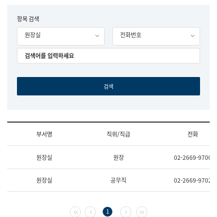
립
국
F
항목 검색
어
o
원
원장실
전화번호
r
조
m
직
도
국
어
원
원
장
기
획
연
수
부서명
직위/직급
전화
부
기
조
획
원장실
원장
02-2669-9700
직
운
및
영
업
과
원장실
공무직
02-2669-9702
무
공
소
공
개
언
(부
어
첫 페이지
이전 페이지
다음 페이지
마지막 페이지
1
서
과