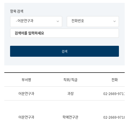
립
국
F
항목 검색
어
o
원
- 어문연구과
전화번호
r
조
m
직
도
국
어
원
원
장
기
획
연
수
부서명
직위/직급
전화
부
기
조
획
어문연구과
과장
02-2669-9711
직
운
및
영
업
과
무
공
소
공
어문연구과
학예연구관
02-2669-9718
개
언
(부
어
서
과