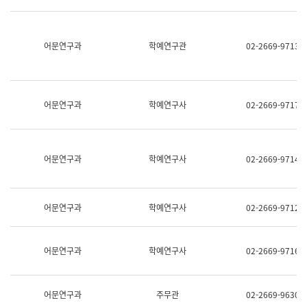
명,
교
직
육
위/
연
직
어문연구과
학예연구관
02-2669-9713
수
급,
과
전
어
화,
문
담
연
당
구
어문연구과
학예연구사
02-2669-9717
업
실
무)
어
문
연
어문연구과
학예연구사
02-2669-9714
구
과
어
문
어문연구과
학예연구사
02-2669-9712
연
구
과
(사
어문연구과
학예연구사
02-2669-9716
전
팀)
언
어
어문연구과
주무관
02-2669-9630
정