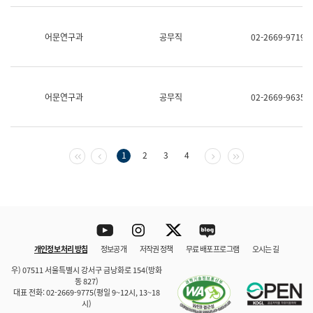
보
과
한
어문연구과
공무직
02-2669-9719
국
어
진
흥
과
어문연구과
공무직
02-2669-9635
수
어
점
자
진
첫 페이지
이전 페이지
다음 페이지
마지막 페이지
1
2
3
4
흥
과
Youtube
Instagram
Twitter
blog
개인정보 처리 방침
정보공개
저작권 정책
무료 배포 프로그램
오시는 길
바로 가기
문체부와 소속기관
우) 07511 서울특별시 강서구 금낭화로 154(방화
동 827)
대표 전화: 02-2669-9775(평일 9~12시, 13~18
시)