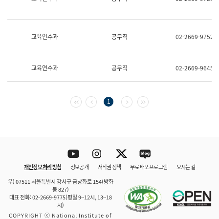
보
과
한
국
교육연수과
공무직
02-2669-9752
어
진
흥
과
교육연수과
공무직
02-2669-9645
수
어
점
자
첫 페이지
이전 페이지
다음 페이지
마지막 페이지
1
진
흥
과
Youtube
Instagram
Twitter
blog
개인정보 처리 방침
정보공개
저작권 정책
무료 배포 프로그램
오시는 길
바로 가기
문체부와 소속기관
우) 07511 서울특별시 강서구 금낭화로 154(방화
동 827)
대표 전화: 02-2669-9775(평일 9~12시, 13~18
시)
COPYRIGHT ⓒ National Institute of