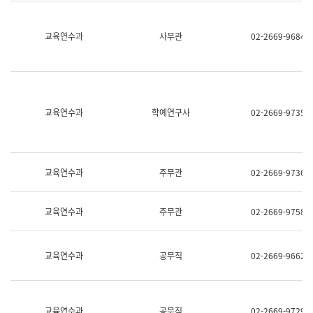
명,
교
직
육
위/
연
교육연수과
사무관
02-2669-9684
직
수
급,
과
전
어
화,
문
담
연
당
구
교육연수과
학예연구사
02-2669-9735
업
실
무)
어
문
연
구
교육연수과
주무관
02-2669-9736
과
어
문
교육연수과
주무관
02-2669-9758
연
구
과
(사
교육연수과
공무직
02-2669-9662
전
팀)
언
어
정
교육연수과
공무직
02-2669-9729