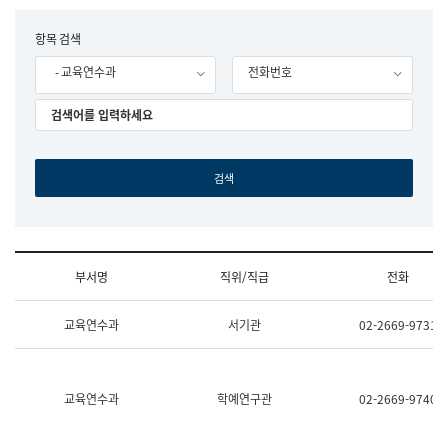
립
국
F
항목 검색
어
o
원
- 교육연수과
전화번호
r
조
m
직
도
국
어
원
원
장
기
획
연
수
부서명
직위/직급
전화
부
기
조
획
교육연수과
서기관
02-2669-9731
직
운
및
영
업
과
무
공
소
공
교육연수과
학예연구관
02-2669-9740
개
언
(부
어
서
과