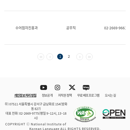
수어점자진흥과
공무직
02-2669-9661
첫 페이지
이전 페이지
다음 페이지
마지막 페이지
1
2
Youtube
Instagram
Twitter
blog
개인정보 처리 방침
정보공개
저작권 정책
무료 배포 프로그램
오시는 길
바로 가기
문체부와 소속기관
우) 07511 서울특별시 강서구 금낭화로 154(방화
동 827)
대표 전화: 02-2669-9775(평일 9~12시, 13~18
시)
COPYRIGHT ⓒ National Institute of
Korean Language ALL RIGHTS RESERVED.