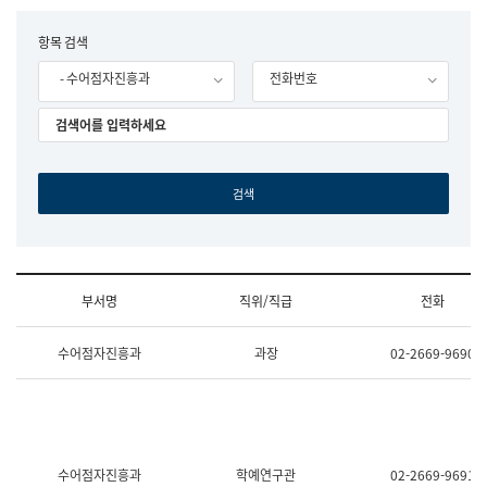
립
국
F
항목 검색
어
o
원
- 수어점자진흥과
전화번호
r
조
m
직
도
국
어
원
원
장
기
획
연
수
부서명
직위/직급
전화
부
기
조
획
수어점자진흥과
과장
02-2669-9690
직
운
및
영
업
과
무
공
소
공
개
언
(부
어
수어점자진흥과
학예연구관
02-2669-9691
서
과