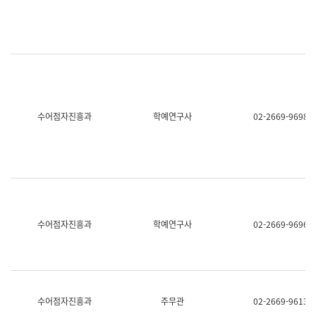
명,
교
직
육
위/
연
직
수
급,
과
전
어
화,
문
담
연
당
구
수어점자진흥과
학예연구사
02-2669-9698
업
실
무)
어
문
연
구
과
어
문
연
수어점자진흥과
학예연구사
02-2669-9696
구
과
(사
전
팀)
언
어
수어점자진흥과
주무관
02-2669-9613
정