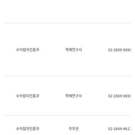
명,
교
직
육
위/
연
직
수
급,
과
전
어
화,
문
담
연
당
구
수어점자진흥과
학예연구사
02-2669-9698
업
실
무)
어
문
연
구
과
어
문
연
수어점자진흥과
학예연구사
02-2669-9696
구
과
(사
전
팀)
언
어
수어점자진흥과
주무관
02-2669-9613
정