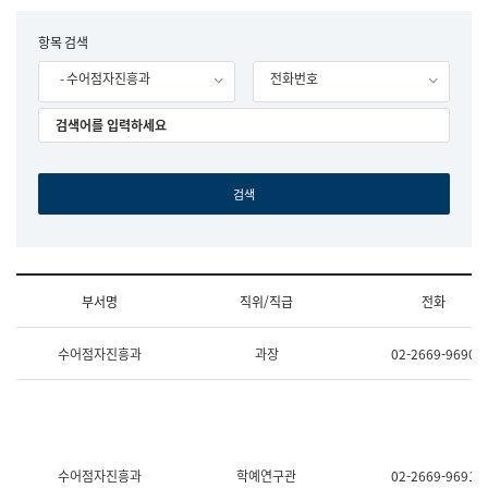
립
국
F
항목 검색
어
o
원
- 수어점자진흥과
전화번호
r
조
m
직
도
국
어
원
원
장
기
획
연
수
부서명
직위/직급
전화
부
기
조
획
수어점자진흥과
과장
02-2669-9690
직
운
및
영
업
과
무
공
소
공
개
언
(부
어
수어점자진흥과
학예연구관
02-2669-9691
서
과