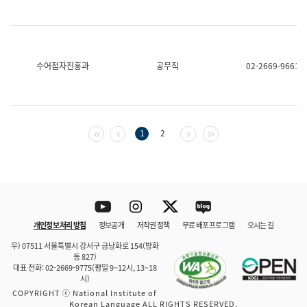
수어점자진흥과
공무직
02-2669-9661
첫 페이지
이전 페이지
다음 페이지
마지막 페이지
1
2
Youtube
Instagram
Twitter
blog
개인정보 처리 방침
정보공개
저작권 정책
무료 배포 프로그램
오시는 길
바로 가기
문체부와 소속기관
우) 07511 서울특별시 강서구 금낭화로 154(방화
동 827)
대표 전화: 02-2669-9775(평일 9~12시, 13~18
시)
COPYRIGHT ⓒ National Institute of
Korean Language ALL RIGHTS RESERVED.