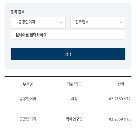
립
국
F
항목 검색
어
o
원
- 공공언어과
전화번호
r
조
m
직
도
국
어
원
원
장
기
획
연
수
부서명
직위/직급
전화
부
기
조
획
공공언어과
과장
02-2669-9721
직
운
및
영
업
과
무
공
공공언어과
학예연구관
02-2669-9766
소
공
개
언
(부
어
서
과