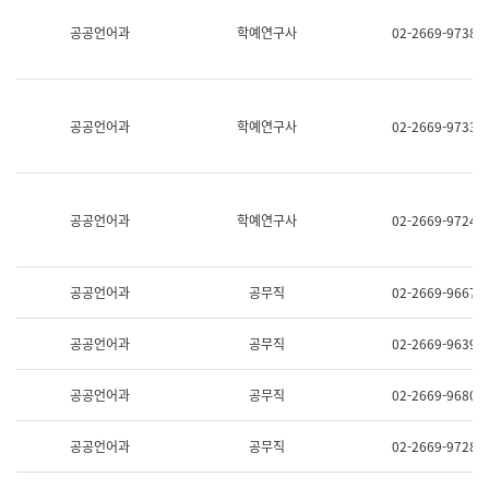
명,
교
공공언어과
학예연구사
02-2669-9738
직
육
위/
연
직
수
급,
과
전
어
공공언어과
학예연구사
02-2669-9733
화,
문
담
연
당
구
업
실
무)
어
공공언어과
학예연구사
02-2669-9724
문
연
구
과
공공언어과
공무직
02-2669-9667
어
문
연
공공언어과
공무직
02-2669-9639
구
과
(사
공공언어과
공무직
02-2669-9680
전
팀)
언
공공언어과
공무직
02-2669-9728
어
정