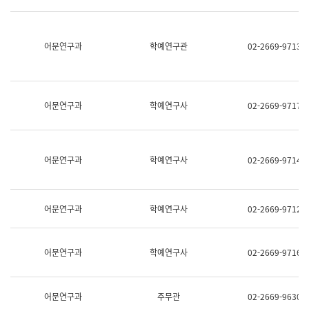
명,
교
직
육
위/
연
직
어문연구과
학예연구관
02-2669-9713
수
급,
과
전
어
화,
문
담
연
당
구
어문연구과
학예연구사
02-2669-9717
업
실
무)
어
문
연
어문연구과
학예연구사
02-2669-9714
구
과
어
문
어문연구과
학예연구사
02-2669-9712
연
구
과
(사
어문연구과
학예연구사
02-2669-9716
전
팀)
언
어
어문연구과
주무관
02-2669-9630
정