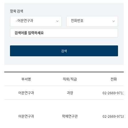
립
국
F
항목 검색
어
o
원
- 어문연구과
전화번호
r
조
m
직
도
국
어
원
원
장
기
획
연
수
부서명
직위/직급
전화
부
기
조
획
어문연구과
과장
02-2669-9711
직
운
및
영
업
과
무
공
소
공
어문연구과
학예연구관
02-2669-9718
개
언
(부
어
서
과