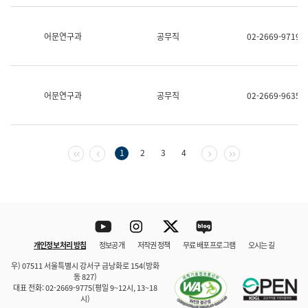
보
과
한
어문연구과
공무직
02-2669-9719
국
어
진
흥
과
어문연구과
공무직
02-2669-9635
수
어
점
자
진
첫 페이지
이전 페이지
다음 페이지
마지막 페이지
1
2
3
4
흥
과
Youtube
Instagram
Twitter
blog
개인정보 처리 방침
정보공개
저작권 정책
무료 배포 프로그램
오시는 길
바로 가기
문체부와 소속기관
우) 07511 서울특별시 강서구 금낭화로 154(방화
동 827)
대표 전화: 02-2669-9775(평일 9~12시, 13~18
시)