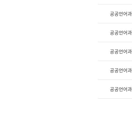
실
어
공공언어과
문
연
구
공공언어과
과
어
문
공공언어과
연
구
공공언어과
과
(사
전
공공언어과
팀)
언
어
정
보
과