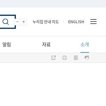
누리집 안내 지도
ENGLISH
전체 
축소
확대
알림
자료
소개
주소 복사
프린트
점자파일 내려받기
점자뷰어 보