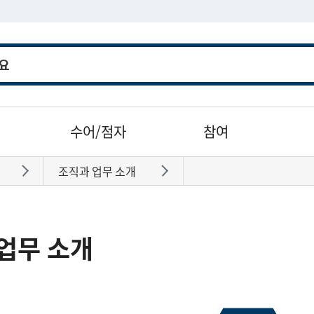
수어/점자
참여
조직과 업무 소개
바로가기
바로가기
업무 소개