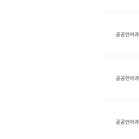
(부
획
서
운
명,
영
직
과
위/
공공언어과
공
직
공
급,
언
전
어
화,
과
담
교
공공언어과
당
육
업
연
무)
수
과
어
문
공공언어과
연
구