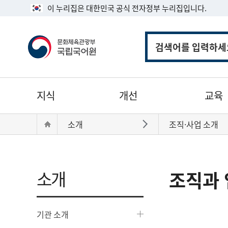
이 누리집은 대한민국 공식 전자정부 누리집입니다.
통
합
검
색
주
지식
개선
교육
메
뉴
현
Home
소개
조직·사업 소개
바로가기
재
위
치:
소개
조직과 
기관 소개