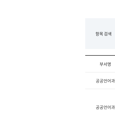
국
립
국
어
원
F
항목 검색
조
o
직
r
도
m
국
어
부서명
원
원
조
장
공공언어과
직
기
및
획
업
연
무
수
소
공공언어과
부
개
기