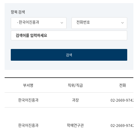
립
국
F
항목 검색
어
o
원
- 한국어진흥과
전화번호
r
조
m
직
도
국
어
원
원
장
기
획
연
수
부서명
직위/직급
전화
부
기
조
획
한국어진흥과
과장
02-2669-9742
직
운
및
영
업
과
무
공
소
공
한국어진흥과
학예연구관
02-2669-9742
개
언
(부
어
서
과