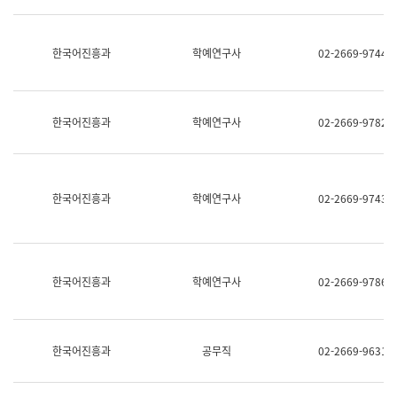
명,
교
직
육
위/
연
한국어진흥과
학예연구사
02-2669-9744
직
수
급,
과
전
어
화,
문
담
연
한국어진흥과
학예연구사
02-2669-9782
당
구
업
실
무)
어
문
연
한국어진흥과
학예연구사
02-2669-9743
구
과
어
문
연
한국어진흥과
학예연구사
02-2669-9786
구
과
(사
전
팀)
한국어진흥과
공무직
02-2669-9631
언
어
정