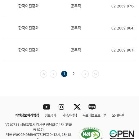
보
한국어진흥과
공무직
02-2669-9764
과
한
국
어
한국어진흥과
공무직
02-2669-9641
진
흥
과
수
한국어진흥과
공무직
02-2669-9678
어
점
자
진
흥
첫 페이지
이전 페이지
다음 페이지
마지막 페이지
1
2
과
Youtube
Instagram
Twitter
blog
개인정보 처리 방침
정보공개
저작권 정책
무료 배포 프로그램
오시는 길
바로 가기
문체부와 소속기관
우) 07511 서울특별시 강서구 금낭화로 154(방화
동 827)
대표 전화: 02-2669-9775(평일 9~12시, 13~18