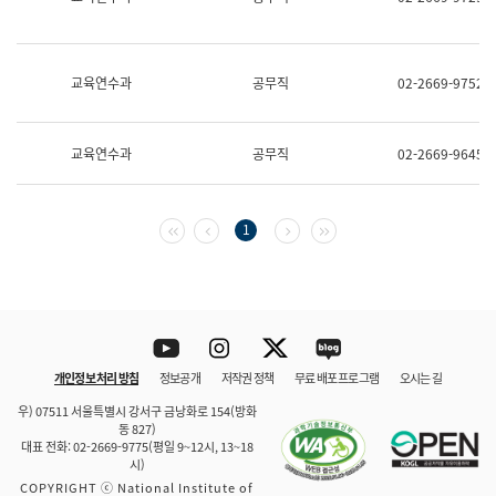
보
과
한
국
교육연수과
공무직
02-2669-9752
어
진
흥
과
교육연수과
공무직
02-2669-9645
수
어
점
자
첫 페이지
이전 페이지
다음 페이지
마지막 페이지
1
진
흥
과
Youtube
Instagram
Twitter
blog
개인정보 처리 방침
정보공개
저작권 정책
무료 배포 프로그램
오시는 길
바로 가기
문체부와 소속기관
우) 07511 서울특별시 강서구 금낭화로 154(방화
동 827)
대표 전화: 02-2669-9775(평일 9~12시, 13~18
시)
COPYRIGHT ⓒ National Institute of