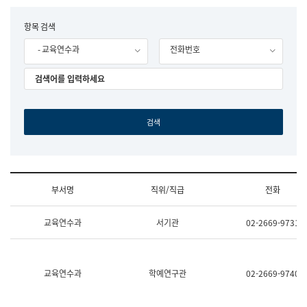
립
국
F
항목 검색
어
o
원
- 교육연수과
전화번호
r
조
m
직
도
국
어
원
원
장
기
획
연
수
부서명
직위/직급
전화
부
기
조
획
교육연수과
서기관
02-2669-9731
직
운
및
영
업
과
무
공
소
공
교육연수과
학예연구관
02-2669-9740
개
언
(부
어
서
과