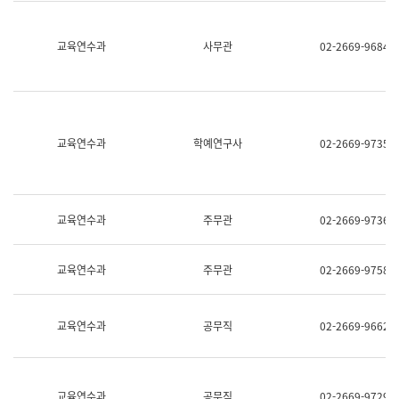
명,
교
직
육
위/
연
교육연수과
사무관
02-2669-9684
직
수
급,
과
전
어
화,
문
담
연
당
구
교육연수과
학예연구사
02-2669-9735
업
실
무)
어
문
연
구
교육연수과
주무관
02-2669-9736
과
어
문
교육연수과
주무관
02-2669-9758
연
구
과
(사
교육연수과
공무직
02-2669-9662
전
팀)
언
어
정
교육연수과
공무직
02-2669-9729