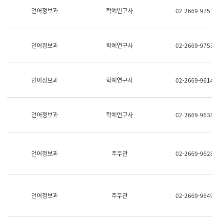
명,
교
언어정보과
학예연구사
02-2669-9751
직
육
위/
연
직
수
급,
과
언어정보과
학예연구사
02-2669-9753
전
어
화,
문
담
연
당
구
언어정보과
학예연구사
02-2669-9614
업
실
무)
어
문
연
언어정보과
학예연구사
02-2669-9638
구
과
어
문
연
언어정보과
주무관
02-2669-9628
구
과
(사
전
팀)
언어정보과
주무관
02-2669-9649
언
어
정