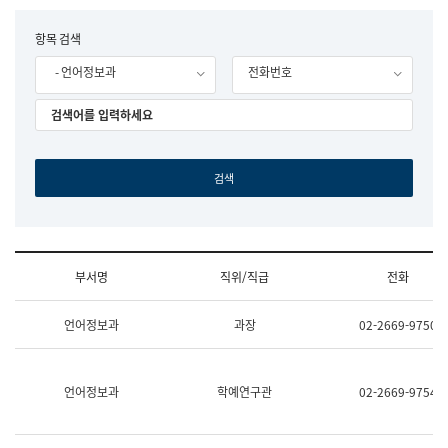
립
국
F
항목 검색
어
o
원
- 언어정보과
전화번호
r
조
m
직
도
국
어
원
원
장
기
획
연
수
부서명
직위/직급
전화
부
기
조
획
언어정보과
과장
02-2669-9750
직
운
및
영
업
과
무
공
언어정보과
학예연구관
02-2669-9754
소
공
개
언
(부
어
서
과