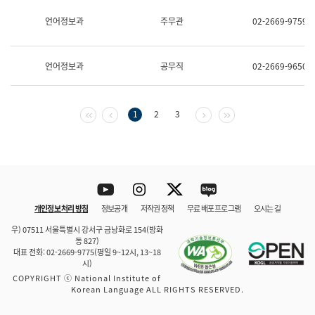
보
과
언어정보과
주무관
02-2669-9759
한
국
어
언어정보과
공무직
02-2669-9650
진
흥
과
수
첫 페이지
이전 페이지
다음 페이지
마지막 페이지
1
2
3
어
점
자
진
흥
과
Youtube
Instagram
Twitter
blog
개인정보 처리 방침
정보공개
저작권 정책
무료 배포 프로그램
오시는 길
바로 가기
문체부와 소속기관
우) 07511 서울특별시 강서구 금낭화로 154(방화
동 827)
대표 전화: 02-2669-9775(평일 9~12시, 13~18
시)
COPYRIGHT ⓒ National Institute of
Korean Language ALL RIGHTS RESERVED.