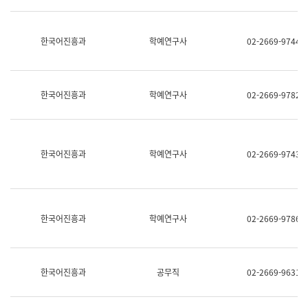
명,
교
직
육
위/
연
한국어진흥과
학예연구사
02-2669-9744
직
수
급,
과
전
어
화,
문
담
연
한국어진흥과
학예연구사
02-2669-9782
당
구
업
실
무)
어
문
연
한국어진흥과
학예연구사
02-2669-9743
구
과
어
문
연
한국어진흥과
학예연구사
02-2669-9786
구
과
(사
전
팀)
한국어진흥과
공무직
02-2669-9631
언
어
정