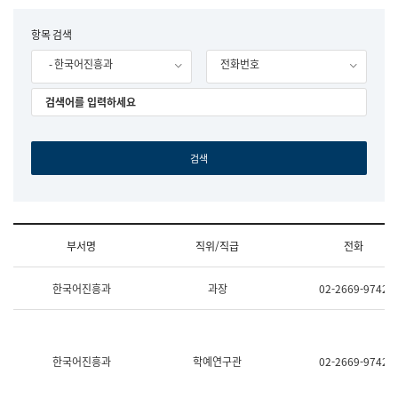
립
국
F
항목 검색
어
o
원
- 한국어진흥과
전화번호
r
조
m
직
도
국
어
원
원
장
기
획
연
수
부서명
직위/직급
전화
부
기
조
획
한국어진흥과
과장
02-2669-9742
직
운
및
영
업
과
무
공
소
공
한국어진흥과
학예연구관
02-2669-9742
개
언
(부
어
서
과