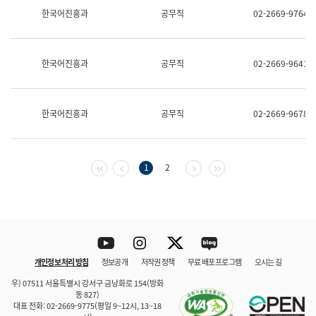
보
한국어진흥과
공무직
02-2669-9764
과
한
국
어
한국어진흥과
공무직
02-2669-9641
진
흥
과
수
한국어진흥과
공무직
02-2669-9678
어
점
자
진
흥
첫 페이지
이전 페이지
다음 페이지
마지막 페이지
1
2
과
Youtube
Instagram
Twitter
blog
개인정보 처리 방침
정보공개
저작권 정책
무료 배포 프로그램
오시는 길
바로 가기
문체부와 소속기관
우) 07511 서울특별시 강서구 금낭화로 154(방화
동 827)
대표 전화: 02-2669-9775(평일 9~12시, 13~18