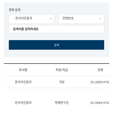
립
국
F
항목 검색
어
o
원
- 한국어진흥과
전화번호
r
조
m
직
도
국
어
원
원
장
기
획
연
수
부서명
직위/직급
전화
부
기
조
획
한국어진흥과
과장
02-2669-9742
직
운
및
영
업
과
무
공
소
공
한국어진흥과
학예연구관
02-2669-9742
개
언
(부
어
서
과