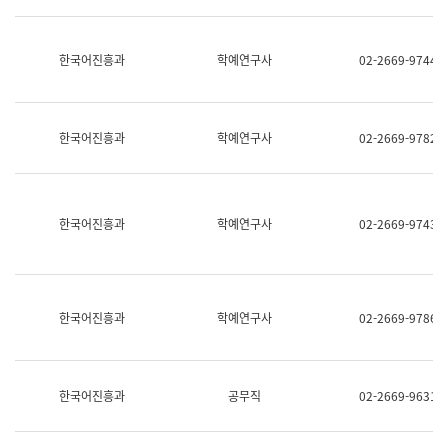
명,
교
직
육
위/
연
한국어진흥과
학예연구사
02-2669-9744
직
수
급,
과
전
어
화,
문
담
연
한국어진흥과
학예연구사
02-2669-9782
당
구
업
실
무)
어
문
연
한국어진흥과
학예연구사
02-2669-9743
구
과
어
문
연
한국어진흥과
학예연구사
02-2669-9786
구
과
(사
전
팀)
한국어진흥과
공무직
02-2669-9631
언
어
정