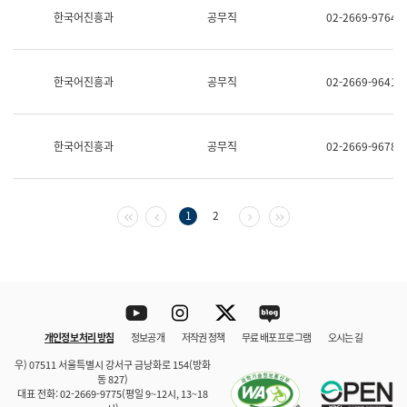
보
한국어진흥과
공무직
02-2669-9764
과
한
국
어
한국어진흥과
공무직
02-2669-9641
진
흥
과
수
한국어진흥과
공무직
02-2669-9678
어
점
자
진
흥
첫 페이지
이전 페이지
다음 페이지
마지막 페이지
1
2
과
Youtube
Instagram
Twitter
blog
개인정보 처리 방침
정보공개
저작권 정책
무료 배포 프로그램
오시는 길
바로 가기
문체부와 소속기관
우) 07511 서울특별시 강서구 금낭화로 154(방화
동 827)
대표 전화: 02-2669-9775(평일 9~12시, 13~18