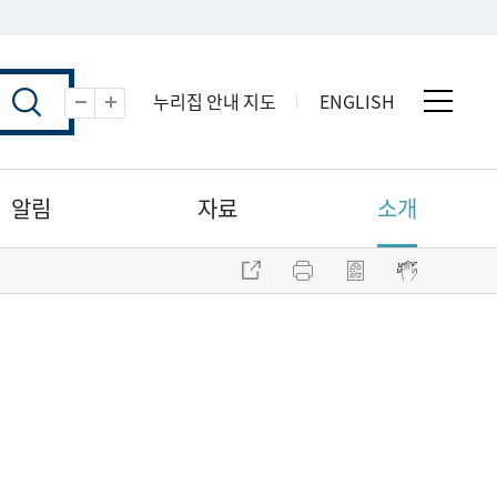
누리집 안내 지도
ENGLISH
전체 
축소
확대
알림
자료
소개
주소 복사
프린트
점자파일 내려받기
점자뷰어 보