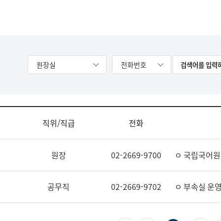
원장실
전화번호
직위/직급
전화
원장
02-2669-9700
ㅇ 국립국어원
공무직
02-2669-9702
ㅇ 부속실 운