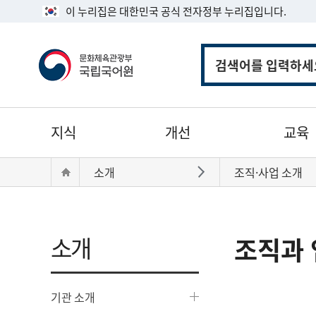
이 누리집은 대한민국 공식 전자정부 누리집입니다.
통
합
검
색
주
지식
개선
교육
메
뉴
현
Home
소개
조직·사업 소개
바로가기
재
위
치:
소개
조직과 
기관 소개