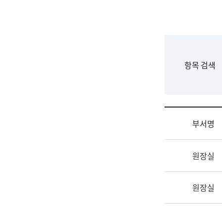
국
립
국
어
원
F
항목 검색
조
o
직
r
도
m
국
어
부서명
원
원
조
장
원장실
직
기
및
획
업
연
원장실
무
수
소
부
개
기