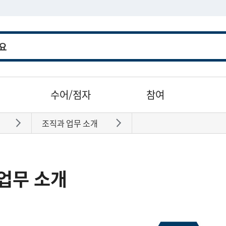
수어/점자
참여
조직과 업무 소개
바로가기
바로가기
업무 소개