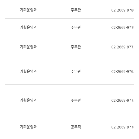
명,
교
직
기획운영과
주무관
02-2669-9780
육
위/
연
직
수
급,
과
기획운영과
주무관
02-2669-9779
전
어
화,
문
담
연
당
기획운영과
주무관
02-2669-9773
구
업
실
무)
어
문
연
기획운영과
주무관
02-2669-9768
구
과
어
문
연
구
기획운영과
주무관
02-2669-9778
과
(사
전
팀)
언
기획운영과
공무직
02-2669-9776
어
정