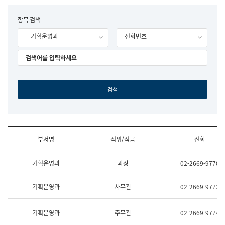
립
국
F
항목 검색
어
o
원
- 기획운영과
전화번호
r
조
m
직
도
국
어
원
원
장
기
획
연
수
부서명
직위/직급
전화
부
기
조
획
기획운영과
과장
02-2669-9770
직
운
및
영
업
과
기획운영과
사무관
02-2669-9772
무
공
소
공
개
언
기획운영과
주무관
02-2669-9774
(부
어
서
과