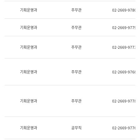
명,
교
직
기획운영과
주무관
02-2669-9780
육
위/
연
직
수
급,
과
기획운영과
주무관
02-2669-9779
전
어
화,
문
담
연
당
기획운영과
주무관
02-2669-9773
구
업
실
무)
어
문
연
기획운영과
주무관
02-2669-9768
구
과
어
문
연
구
기획운영과
주무관
02-2669-9778
과
(사
전
팀)
언
기획운영과
공무직
02-2669-9776
어
정