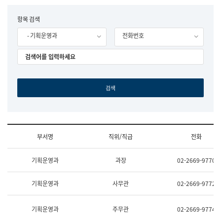
립
국
F
항목 검색
어
o
원
- 기획운영과
전화번호
r
조
m
직
도
국
어
원
원
장
기
획
연
수
부서명
직위/직급
전화
부
기
조
획
기획운영과
과장
02-2669-9770
직
운
및
영
업
과
기획운영과
사무관
02-2669-9772
무
공
소
공
개
언
기획운영과
주무관
02-2669-9774
(부
어
서
과