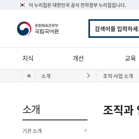
이 누리집은 대한민국 공식 전자정부 누리집입니다.
통
합
검
색
주
지식
개선
교육
메
뉴
현
Home
소개
조직·사업 소개
바로가기
재
위
치:
소개
조직과 
기관 소개