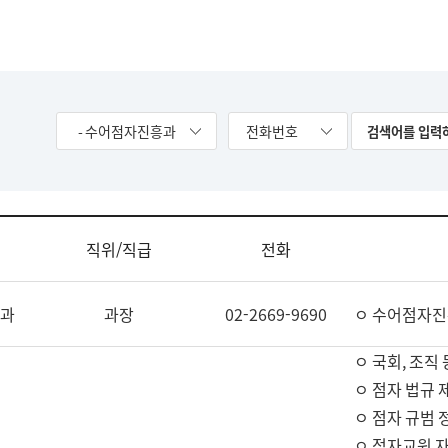
- 수어점자진흥과
전화번호
직위/직급
전화
과
과장
02-2669-9690
ㅇ 수어점자진
ㅇ 국회, 조직 
ㅇ 점자 법규 
ㅇ 점자 규범 
ㅇ 점자교원 