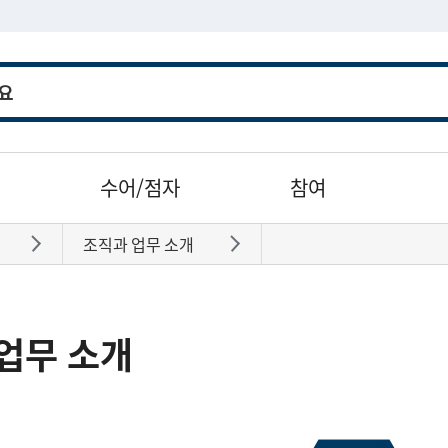
수어/점자
참여
조직과 업무 소개
바로가기
바로가기
업무 소개