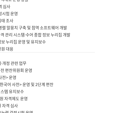
격 심사
검정시험 운영
실태 조사
병렬 말뭉치 구축 및 점역 소프트웨어 개발
격 관리 시스템·수어 종합 정보 누리집 개발
정보 누리집 운영 및 유지보수
민원 대응
제·개정 관련 업무
사전 편찬위원회 운영
사전> 운영
한국어 사전> 운영 및 2단계 편찬
시스템 유지보수
원 자격제도 운영
원 자격 심사
육능력 검정시험 운영