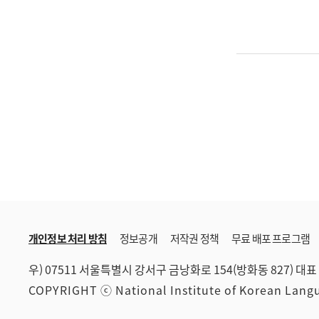
개인정보 처리 방침
정보공개
저작권 정책
무료 배포 프로그램
우) 07511 서울특별시 강서구 금낭화로 154(방화동 827)
대표 
COPYRIGHT ⓒ National Institute of Korean Lan