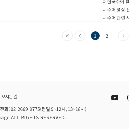
ㅇ 한국수어 활
ㅇ 수어 영상 
ㅇ 수어 관련 
첫 페이지
이전 페이지
1
2
Yout
오시는 길
전화: 02-2669-9775(평일 9~12시, 13~18시)
guage ALL RIGHTS RESERVED.