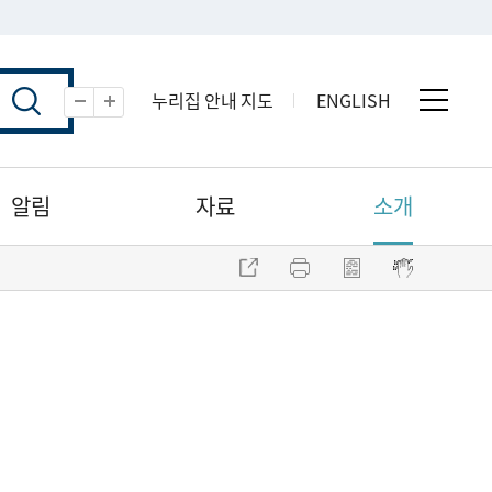
누리집 안내 지도
ENGLISH
전체 
축소
확대
알림
자료
소개
주소 복사
프린트
점자파일 내려받기
점자뷰어 보