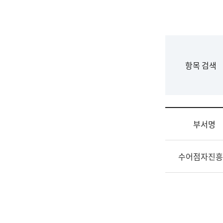
국
립
국
어
원
F
항목 검색
조
o
직
r
도
m
국
어
부서명
원
원
조
장
수어점자진흥
직
기
및
획
업
연
무
수
소
부
개
기