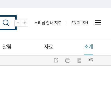
누리집 안내 지도
ENGLISH
전체 
축소
확대
알림
자료
소개
주소 복사
프린트
점자파일 내려받기
점자뷰어 보