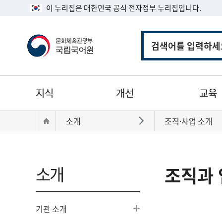
이 누리집은 대한민국 공식 전자정부 누리집입니다.
통
합
검
색
주
지식
개선
교육
메
뉴
현
Home
소개
조직·사업 소개
바로가기
재
위
치:
소개
조직과 
기관 소개