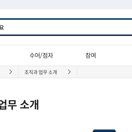
수어/점자
참여
조직과 업무 소개
바로가기
바로가기
업무 소개