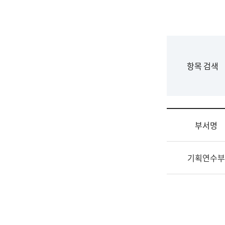
국
립
국
어
원
F
항목 검색
조
o
직
r
도
m
국
어
부서명
원
원
조
장
기획연수부
직
기
및
획
업
연
무
수
소
부
개
기