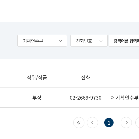
기획연수부
전화번호
직위/직급
전화
부장
02-2669-9730
ㅇ 기획연수부
첫 페이지
이전 페이지
다
1