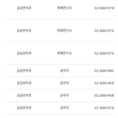
명,
교
공공언어과
학예연구사
02-2669-9738
직
육
위/
연
직
수
급,
과
전
어
공공언어과
학예연구사
02-2669-9733
화,
문
담
연
당
구
업
실
무)
어
공공언어과
학예연구사
02-2669-9724
문
연
구
과
공공언어과
공무직
02-2669-9667
어
문
연
공공언어과
공무직
02-2669-9639
구
과
(사
공공언어과
공무직
02-2669-9680
전
팀)
언
공공언어과
공무직
02-2669-9728
어
정