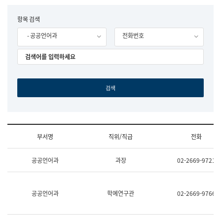
립
국
F
항목 검색
어
o
원
- 공공언어과
전화번호
r
조
m
직
도
국
어
원
원
장
기
획
연
수
부서명
직위/직급
전화
부
기
조
획
공공언어과
과장
02-2669-9721
직
운
및
영
업
과
무
공
공공언어과
학예연구관
02-2669-9766
소
공
개
언
(부
어
서
과