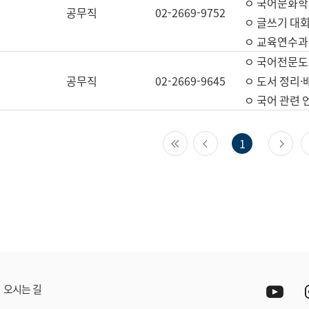
ㅇ 국어문화학
공무직
02-2669-9752
ㅇ 글쓰기 대회
ㅇ 교육연수과
ㅇ 국어전문도
공무직
02-2669-9645
ㅇ 도서 정리·
ㅇ 국어 관련
첫 페이지
이전 페이지
다
1
Yout
오시는 길