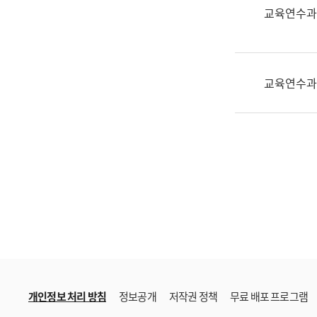
한
교육연수과
국
어
진
흥
교육연수과
과
수
어
점
자
진
흥
과
개인정보 처리 방침
정보공개
저작권 정책
무료 배포 프로그램