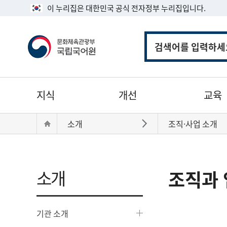
이 누리집은 대한민국 공식 전자정부 누리집입니다.
통
합
검
색
주
지식
개선
교육
메
뉴
현
Home
소개
조직·사업 소개
바로가기
재
위
치:
소개
조직과 
기관 소개