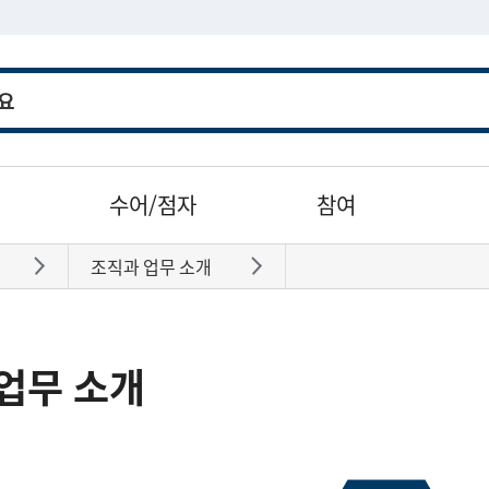
수어/점자
참여
조직과 업무 소개
바로가기
바로가기
업무 소개