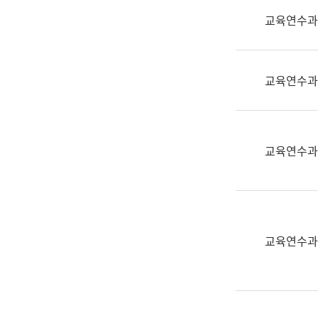
실
교육연수과
어
문
연
구
교육연수과
과
어
문
연
교육연수과
구
과
(사
전
팀)
교육연수과
언
어
정
보
과