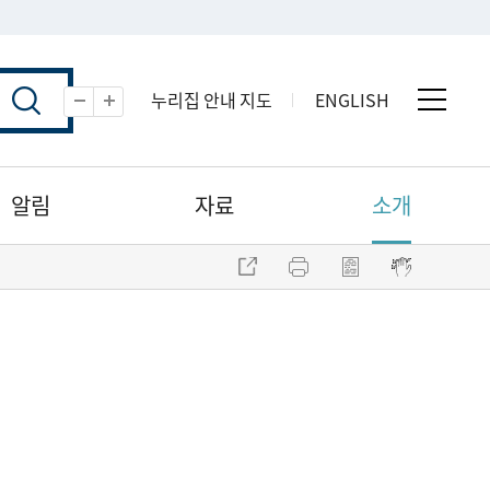
누리집 안내 지도
ENGLISH
전체 
축소
확대
알림
자료
소개
주소 복사
프린트
점자파일 내려받기
점자뷰어 보