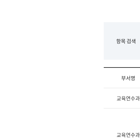
국
립
국
어
원
F
항목 검색
조
o
직
r
도
m
국
어
부서명
원
원
조
장
교육연수과
직
기
및
획
업
연
무
수
소
부
교육연수과
개
기