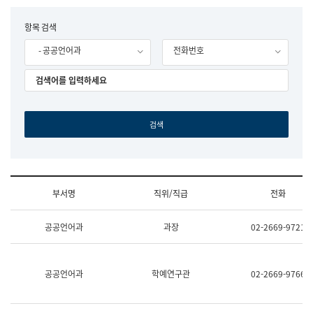
립
국
F
항목 검색
어
o
원
- 공공언어과
전화번호
r
조
m
직
도
국
어
원
원
장
기
획
연
수
부서명
직위/직급
전화
부
기
조
획
공공언어과
과장
02-2669-9721
직
운
및
영
업
과
무
공
공공언어과
학예연구관
02-2669-9766
소
공
개
언
(부
어
서
과