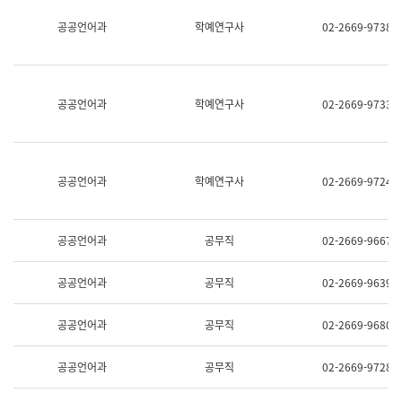
명,
교
공공언어과
학예연구사
02-2669-9738
직
육
위/
연
직
수
급,
과
전
어
공공언어과
학예연구사
02-2669-9733
화,
문
담
연
당
구
업
실
무)
어
공공언어과
학예연구사
02-2669-9724
문
연
구
과
공공언어과
공무직
02-2669-9667
어
문
연
공공언어과
공무직
02-2669-9639
구
과
(사
공공언어과
공무직
02-2669-9680
전
팀)
언
공공언어과
공무직
02-2669-9728
어
정