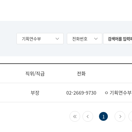
기획연수부
전화번호
직위/직급
전화
부장
02-2669-9730
ㅇ 기획연수부
첫 페이지
이전 페이지
다
1