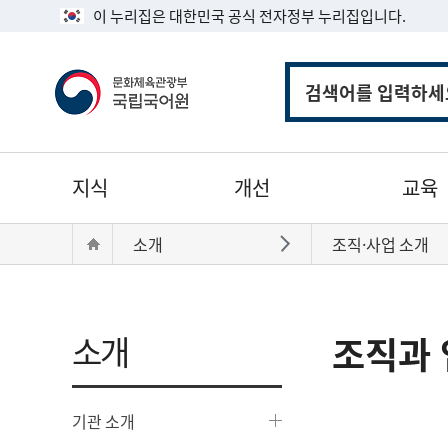
이 누리집은 대한민국 공식 전자정부 누리집입니다.
통
합
검
색
주
지식
개선
교육
메
뉴
현
Home
소개
조직·사업 소개
바로가기
재
위
치:
소개
조직과 
기관 소개