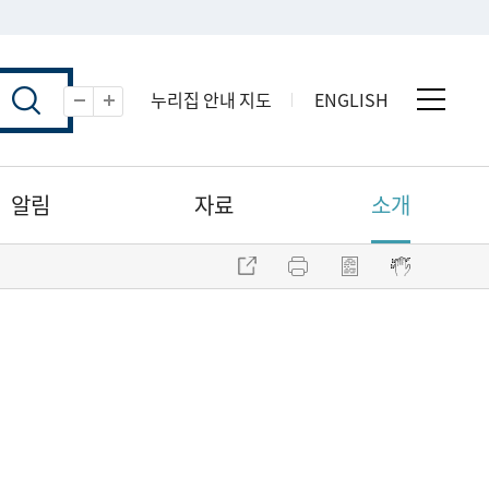
누리집 안내 지도
ENGLISH
전체 
축소
확대
알림
자료
소개
주소 복사
프린트
점자파일 내려받기
점자뷰어 보