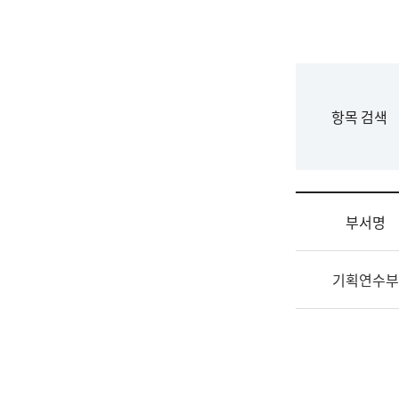
국
립
국
어
원
F
항목 검색
조
o
직
r
도
m
국
어
부서명
원
원
조
장
기획연수부
직
기
및
획
업
연
무
수
소
부
개
기