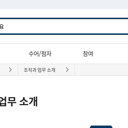
수어/점자
참여
조직과 업무 소개
바로가기
바로가기
업무 소개